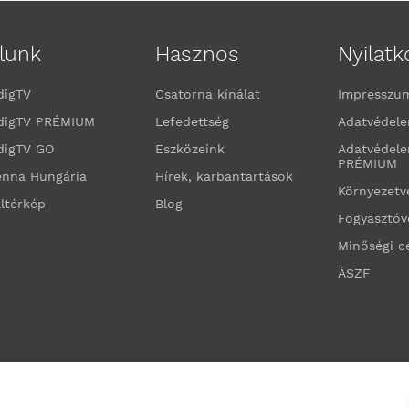
lunk
Hasznos
Nyilat
digTV
Csatorna kínálat
Impresszu
digTV PRÉMIUM
Lefedettség
Adatvédele
digTV GO
Eszközeink
Adatvédele
PRÉMIUM
enna Hungária
Hírek, karbantartások
Környezet
ltérkép
Blog
Fogyasztó
Minőségi c
ÁSZF