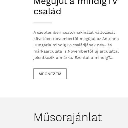
Megújul a mindigTV
család
A szeptemberi csatornakínálat változását
követően novembertől megújul az Antenna
Hungária mindigTV-családjának név- és
márkaarculata is.Novembertől új arculattal
jelentkezik a márka. Ezentúl a mindigT...
MEGNÉZEM
Műsorajánlat