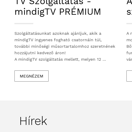
TV Szolgáltatás -
A
mindigTV PRÉMIUM
s
Szolgáltatásunkat azoknak ajánljuk, akik a
A 
mindigTV ingyenes fogható csatornáin túl,
mo
további minőségi műsortartalomhoz szeretnének
Bő
hozzájutni kedvező áron!
fu
A mindigTV szolgáltatás mellett, melyen 12 ...
vá
MEGNÉZEM
Hírek