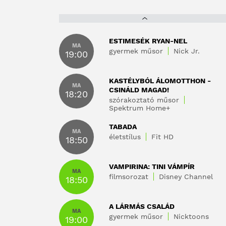
ESTIMESÉK RYAN-NEL
MA
gyermek műsor
Nick Jr.
19:00
KASTÉLYBÓL ÁLOMOTTHON -
MA
CSINÁLD MAGAD!
18:20
szórakoztató műsor
Spektrum Home+
TABADA
MA
életstílus
Fit HD
18:50
VAMPIRINA: TINI VÁMPÍR
MA
filmsorozat
Disney Channel
18:50
A LÁRMÁS CSALÁD
MA
gyermek műsor
Nicktoons
19:00