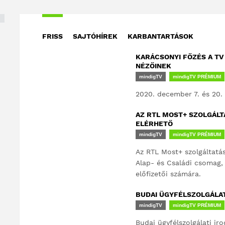
FRISS
SAJTÓHÍREK
KARBANTARTÁSOK
KARÁCSONYI FŐZÉS A TV
NÉZŐINEK
mindigTV
mindigTV PRÉMIUM
2020. december 7. és 20.
AZ RTL MOST+ SZOLGÁLT
ELÉRHETŐ
mindigTV
mindigTV PRÉMIUM
Az RTL Most+ szolgáltatá
Alap- és Családi csomag
előfizetői számára.
BUDAI ÜGYFÉLSZOLGÁLAT
mindigTV
mindigTV PRÉMIUM
Budai ügyfélszolgálati ir