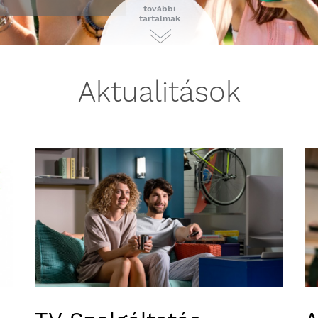
további
tartalmak
Aktualitások