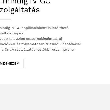
 mindigTV GO
zolgáltatás
mindigTV GO applikációként is letölthető
biltelefonjára.
vebb televíziós csatornakínálattal, új
nkciókkal és folyamatosan frissülő videotékával
rja Önt.A szolgáltatás legtöbb része ingyene...
MEGNÉZEM