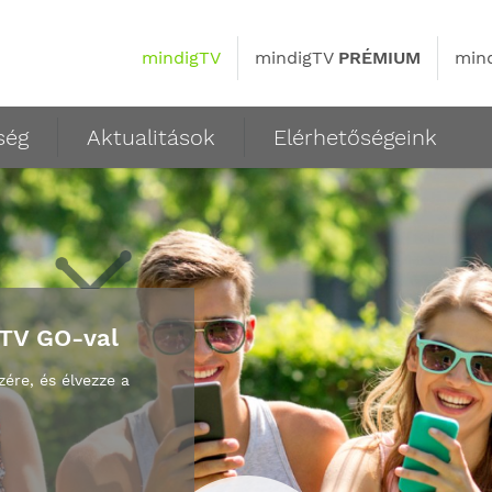
mindigTV
mindigTV
PRÉMIUM
min
ség
Aktualitások
Elérhetőségeink
gTV GO-val
zére, és élvezze a