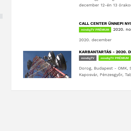
december 12-én 13 órakor
CALL CENTER ÜNNEPI NY
2020. no
mindigTV PRÉMIUM
2020. december
KARBANTARTÁS - 2020.
mindigTV
mindigTV PRÉMIUM
Dorog, Budapest - OMK, 
Kaposvár, Pénzesgyőr, Ta