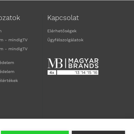
kozatok
Kapcsolat
m
Elérhetőségek
m - mindigTV
Ügyfélszolgálatok
m - mindigTV
védelem
védelem
élértékek