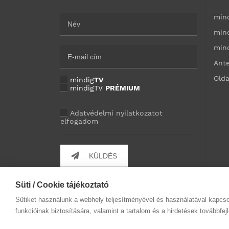
min
min
min
Ant
Olda
mindig
TV
mindigTV
PRÉMIUM
Adatvédelmi nyilatkozatot
elfogadom
KÜLDÉS
Süti / Cookie tájékoztató
Sütiket használunk a webhely teljesítményével és használatával kapcs
funkcióinak biztosítására, valamint a tartalom és a hirdetések továbbfe