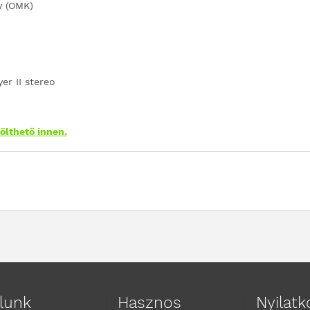
y (OMK)
er II stereo
ölthető innen.
lunk
Hasznos
Nyilat