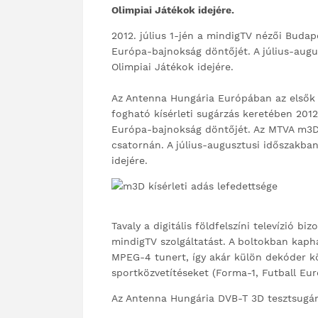
Olimpiai Játékok idejére.
2012. július 1-jén a mindigTV nézői Budape
Európa-bajnokság döntőjét. A július-augu
Olimpiai Játékok idejére.
Az Antenna Hungária Európában az elsők kö
fogható kísérleti sugárzás keretében 2012.
Európa-bajnokság döntőjét. Az MTVA m3D c
csatornán. A július-augusztusi időszakban
idejére.
Tavaly a digitális földfelszíni televízió
mindigTV szolgáltatást. A boltokban kaph
MPEG-4 tunert, így akár külön dekóder kö
sportközvetítéseket (Forma-1, Futball Eur
Az Antenna Hungária DVB-T 3D tesztsugá