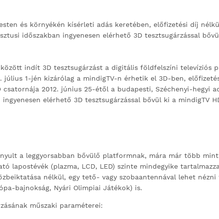
sten és környékén kísérleti adás keretében, előfizetési díj nélk
sztusi időszakban ingyenesen elérhető 3D tesztsugárzással bővül
zött indít 3D tesztsugárzást a digitális földfelszíni televíziós
 július 1-jén kizárólag a mindigTV-n érhetik el 3D-ben, előfizetés
satornája 2012. június 25-étől a budapesti, Széchenyi-hegyi ad
 ingyenesen elérhető 3D tesztsugárzással bővül ki a mindigTV HD
 bizonyult a leggyorsabban bővülő platformnak, mára már több min
ató lapostévék (plazma, LCD, LED) szinte mindegyike tartalmazz
zbeiktatása nélkül, egy tető- vagy szobaantennával lehet nézn
ópa-bajnokság, Nyári Olimpiai Játékok) is.
rzásának műszaki paraméterei: