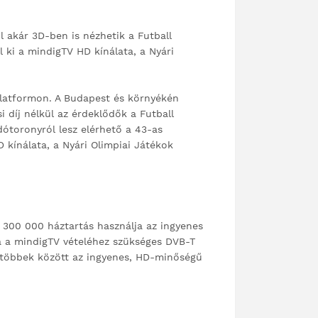
ül akár 3D-ben is nézhetik a Futball
 ki a mindigTV HD kínálata, a Nyári
 platformon. A Budapest és környékén
i díj nélkül az érdeklődők a Futball
ótoronyról lesz elérhető a 43-as
 kínálata, a Nyári Olimpiai Játékok
t 300 000 háztartás használja az ingyenes
a a mindigTV vételéhez szükséges DVB-T
i többek között az ingyenes, HD-minőségű