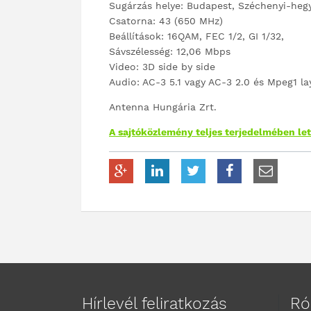
Sugárzás helye: Budapest, Széchenyi-heg
Csatorna: 43 (650 MHz)
Beállítások: 16QAM, FEC 1/2, GI 1/32,
Sávszélesség: 12,06 Mbps
Video: 3D side by side
Audio: AC-3 5.1 vagy AC-3 2.0 és Mpeg1 lay
Antenna Hungária Zrt.
A sajtóközlemény teljes terjedelmében let
Hírlevél feliratkozás
Ró