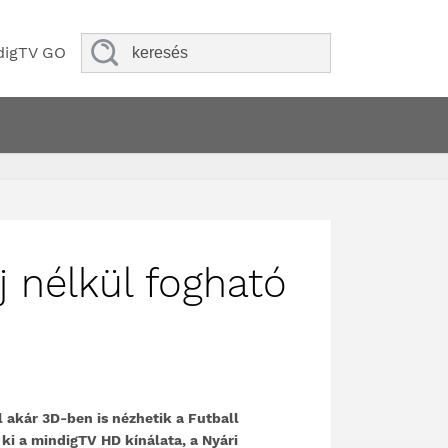
digTV GO
íj nélkül fogható
l akár 3D-ben is nézhetik a Futball
ki a mindigTV HD kínálata, a Nyári