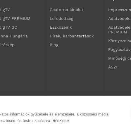
digTV
Csatorna kínálat
Impresszu
digTV PRÉMIUM
Lefedettség
Adatvédele
digTV GO
Eszközeink
Adatvédele
PRÉMIUM
enna Hungária
Hírek, karbantartások
Környezet
ltérkép
Blog
Fogyasztó
Minőségi c
ÁSZF
olatos információk gyűjtésére és elemzésére, a közösségi média
jlesztésére és testreszabására.
Részletek