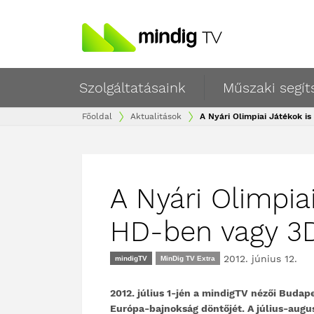
Szolgáltatásaink
Műszaki segít
Főoldal
Aktualitások
A Nyári Olimpiai Játékok is
A Nyári Olimpiai
HD-ben vagy 3
2012. június 12.
mindigTV
MinDig TV Extra
2012. július 1-jén a mindigTV nézői Budape
Európa-bajnokság döntőjét. A július-augus