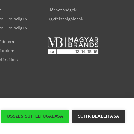
m
Elérhetőségek
m - mindigTV
Ügyfélszolgálatok
m - mindigTV
védelem
védelem
élértékek
ÖSSZES SÜTI ELFOGADÁSA
SÜTIK BEÁLLÍTÁSA