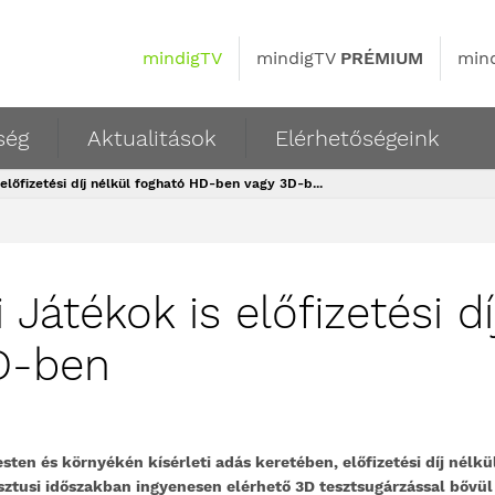
mindigTV
mindigTV
PRÉMIUM
min
ség
Aktualitások
Elérhetőségeink
 előfizetési díj nélkül fogható HD-ben vagy 3D-b...
 Játékok is előfizetési d
D-ben
sten és környékén kísérleti adás keretében, előfizetési díj nélkü
ztusi időszakban ingyenesen elérhető 3D tesztsugárzással bővül 