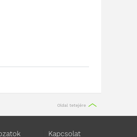
Oldal tetejére
kozatok
Kapcsolat