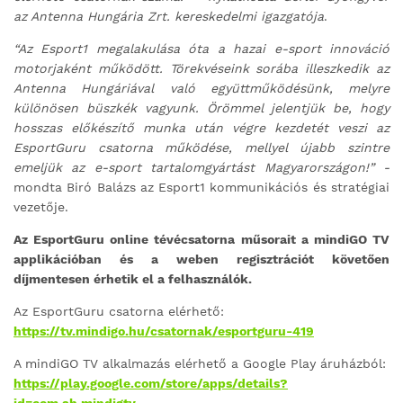
az Antenna Hungária Zrt. kereskedelmi igazgatója
.
“Az Esport1 megalakulása óta a hazai e-sport innováció
motorjaként működött. Törekvéseink sorába illeszkedik az
Antenna Hungáriával való együttműködésünk, melyre
különösen büszkék vagyunk. Örömmel jelentjük be, hogy
hosszas előkészítő munka után végre kezdetét veszi az
EsportGuru csatorna működése, mellyel újabb szintre
emeljük az e-sport tartalomgyártást Magyarországon!” -
mondta Biró Balázs az Esport1 kommunikációs és stratégiai
vezetője.
Az EsportGuru online tévécsatorna műsorait a mindiGO TV
applikációban és a weben regisztrációt követően
díjmentesen érhetik el a felhasználók.
Az EsportGuru csatorna elérhető:
https://tv.mindigo.hu/csatornak/esportguru-419
A mindiGO TV alkalmazás elérhető a Google Play áruházból:
https://play.google.com/store/apps/details?