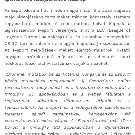
Az EsportGuru a hét minden napján napi 8 órában sugároz
majd videojátékos tartalmakat minden korosztály számára
fogyasztható módon. A repertoárban helyet kapnak a
legnépszerűbb e-sport versenyek, mint a LEC (League of
Legends Európai Bajnokság) ESL és Dreamhack nemzetközi
CS:GO tornái, valamint a magyar bajnokság összecsapásai.
Az e-sport mérkőzések mellett elemző műsorok, oktató
anyagok, szórakoztató műsorok és a videojáték sport
hőskorát idéző archív tartalmak várják a nézőket.
„Örömmel mutatjuk be az Antenna Hungária és az Esport1
közös munkájával megvalósuló új EsportGuru online
tévécsatornát, mely adását és a hozzátartozó videótárat a
mindigTV GO applikációban és a webes felületen a
regisztrációt követően díjmentesen érhetik el a
felhasználóink. Az e-sport és a videojátékok szerelmeseit
izgalmas, egyedi tartalmakkal, hétvégenként élő
versenyközvetítésekkel várjuk. Az EsportGuruval
már 17-re
bővült a mindigTV GO applikációban a díjmentesen
elérhető csatornák száma.” - nyilatkozta Gerlei Gyöngyvér