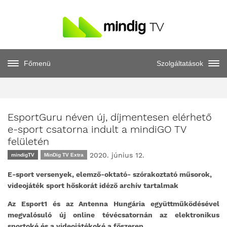
Főmenü
Szolgáltatások
EsportGuru néven új, díjmentesen elérhető
e-sport csatorna indult a mindiGO TV
felületén
2020. június 12.
mindigTV
MinDig TV Extra
E-sport versenyek, elemző-oktató- szórakoztató műsorok,
videojáték sport hőskorát idéző archív tartalmak
Az Esport1 és az Antenna Hungária együttműködésével
megvalósuló új online tévécsatornán az elektronikus
sportoké és a videojátékoké a főszerep.