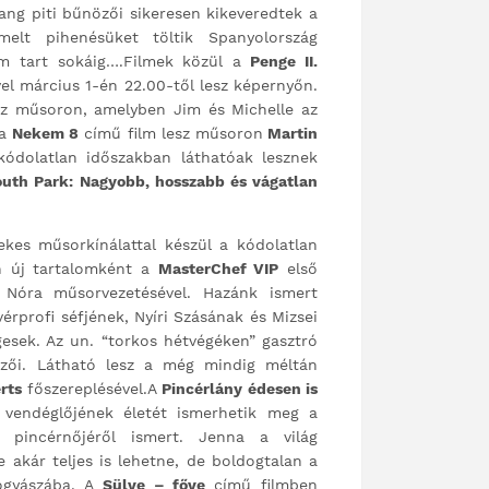
Gang piti bűnözői sikeresen kikeveredtek a
emelt pihenésüket töltik Spanyolország
em tart sokáig….Filmek közül a
Penge II.
el március 1-én 22.00-től lesz képernyőn.
z műsoron, amelyben Jim és Michelle az
 a
Nekem 8
című film lesz műsoron
Martin
kódolatlan időszakban láthatóak lesznek
outh Park: Nagyobb, hosszabb és vágatlan
ekes műsorkínálattal készül a kódolatlan
en új tartalomként a
MasterChef VIP
első
 Nóra műsorvezetésével. Hazánk ismert
érprofi séfjének, Nyíri Szásának és Mizsei
esek. Az un. “torkos hétvégéken” gasztró
ézői. Látható lesz a még mindig méltán
rts
főszereplésével.A
Pincérlány édesen is
vendéglőjének életét ismerhetik meg a
pincérnőjéről ismert. Jenna a világ
e akár teljes is lehetne, de boldogtalan a
yógyászába. A
Sülve – főve
című filmben