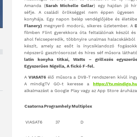
Amanda (
Sarah Michelle Gellar
) egy hajdan jó hí
séfje. A családi örökséggel nem éppen ügyesen 
konyhája. Egy napon belép vendéglőjébe és életébe
Flanery)
megnyerő modorú, sikeres üzletember. A
D
filmben Flint gyerekkora óta feltalálónak készül és
ahol felcseperedik, többnyire unalmas halacskákból 
készít, amely az esőt is ínycsiklandozó fogások
népszerű gasztrósorozat és híres séf műsora láthat
latin konyha titkai, Watts – grillezés egyszerű
Egyszerűen Nigella, A fickó F-fel.
A
VIASAT6
élő műsora a DVB-T rendszeren kívül ingy
A mindigTV GO-t keresse a
https://tv.mindigo.h
alkalmazást a Google Play vagy az App Store áruház
Csatorna
Programhely
Multiplex
VIASAT6
37
D