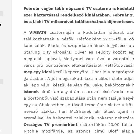
Február végén több népszerű TV csatorna is kódolat
ezer háztartással rendelkező kínálatában. Február 2
és a Lichi TV műsoraival találkozhatnak díjmentesen.
K
A
VIASAT6
csatornáján a kódolatlan időszak ala
találkozhatnak a nézők. Hétfőnként 22.55-től a
Zö
kapcsolók. Slade és szuperkatonáinak legyőzése ut
Starling City városára. Oliver és Felicity között 
megtalált apjával, Merlynnel van távol a várostól
város piti bűnözőinek eltakarításáról. Hétfőtől-va
meg egy kicsi
kerül képernyőre. Charlie a megrögzöt
garázsban. A jól megszokott laza malibui életmódja
aki épp válni készül és Alan fia, Jake, beköltöznek
istenek
című fantasy-dráma sorozat első évadát muta
a börtönből való szabadulása után nem találja helyét 
egy autóbalesetben. A távoli temetésre sietve útkö
nevező alakkal (Ian McShane), aki állást aján
személlyel és helyzettel találkozik, sokszor nehezére
Országos TV premierként
csütörtökön 23.00-tól 
.
Ritchie mozifilmje, az azonos című Blöff alapj