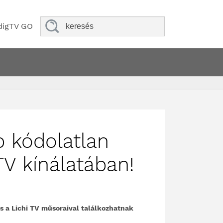
digTV GO
b kódolatlan
V kínálatában!
és a Lichi TV műsoraival találkozhatnak