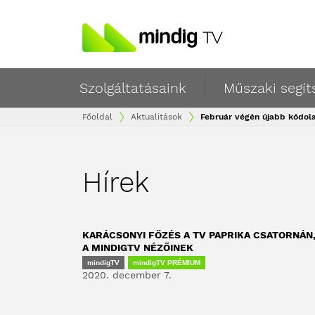
Szolgáltatásaink
Műszaki segít
Főoldal
Aktualitások
Február végén újabb kódola
Hírek
KARÁCSONYI FŐZÉS A TV PAPRIKA CSATORNÁN
A MINDIGTV NÉZŐINEK
mindigTV
mindigTV PRÉMIUM
2020. december 7.