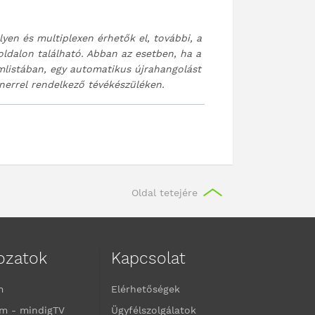
yen és multiplexen érhetők el, további, a
ldalon található. Abban az esetben, ha a
mlistában, egy automatikus újrahangolást
nerrel rendelkező tévékészüléken.
Oldal tetejére
kozatok
Kapcsolat
m
Elérhetőségek
m - mindigTV
Ügyfélszolgálatok