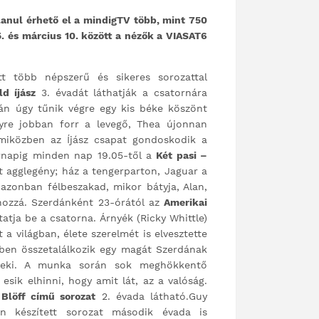
lanul érhető el a mindigTV több, mint 750
5. és március 10. között a nézők a VIASAT6
tt több népszerű és sikeres sorozattal
ld íjász
3. évadát láthatják a csatornára
án úgy tűnik végre egy kis béke köszönt
egyre jobban forr a levegő, Thea újonnan
, miközben az Íjász csapat gondoskodik a
sárnapig minden nap 19.05-től a
Két pasi –
t agglegény; ház a tengerparton, Jaguar a
 azonban félbeszakad, mikor bátyja, Alan,
 hozzá. Szerdánként 23-órától az
Amerikai
tja be a csatorna. Árnyék (Ricky Whittle)
a világban, élete szerelmét is elvesztette
zben összetalálkozik egy magát Szerdának
l neki. A munka során sok meghökkentő
 esik elhinni, hogy amit lát, az a valóság.
a
Blöff című sorozat
2. évada látható.Guy
án készített sorozat második évada is