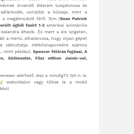
rnévnek örvendő étterem tulajdonosa és
sáfárkodik, vonzóbb a külseje, mint a
 a megálmodott férfi. Tom (
Sean Patrick
erült égből fasírt 1-2
amerikai animációs
 kalandra éhezik. És mert a kis szigeten,
áll a menü, elhatározza, hogy olyan gépet
ká változtatja. Hétköznaponként számos
ó, mint például;
Spencer félórás fogásai, A
en, Sütimester, Főzz otthon Jamie-vel,
enesen elérhető lesz a mindigTV GO-n is.
u/
weboldalon vagy töltse le a mobil
akból