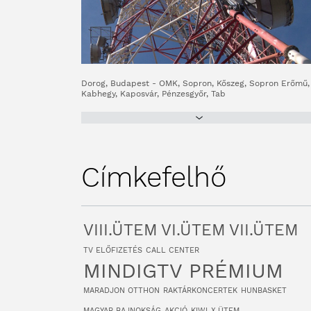
Dorog, Budapest - OMK, Sopron, Kőszeg, Sopron Erőmű,
Kabhegy, Kaposvár, Pénzesgyőr, Tab
Címkefelhő
VIII.ÜTEM
VI.ÜTEM
VII.ÜTEM
TV ELŐFIZETÉS
CALL CENTER
MINDIGTV PRÉMIUM
MARADJON OTTHON
RAKTÁRKONCERTEK
HUNBASKET
MAGYAR BAJNOKSÁG
AKCIÓ
KIWI
X.ÜTEM