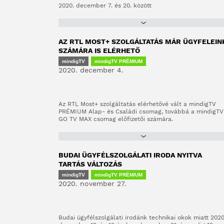
2020. december 7. és 20. között
AZ RTL MOST+ SZOLGÁLTATÁS MÁR ÜGYFELEIN
SZÁMÁRA IS ELÉRHETŐ
mindigTV
mindigTV PRÉMIUM
2020. december 4.
Az RTL Most+ szolgáltatás elérhetővé vált a mindigTV
PRÉMIUM Alap- és Családi csomag, továbbá a mindigTV
GO TV MAX csomag előfizetői számára.
BUDAI ÜGYFÉLSZOLGÁLATI IRODA NYITVA
TARTÁS VÁLTOZÁS
mindigTV
mindigTV PRÉMIUM
2020. november 27.
Budai ügyfélszolgálati irodánk technikai okok miatt 2020