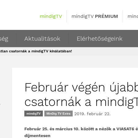
mindigTV
mindigTV
PRÉMIUM
min
ség
Aktualitások
Elérhetőségeink
tlan csatornák a mindigTV kínálatában!
Február végén újab
csatornák a mindigT
,
2019. február 22.
mindigTV
MinDig TV Extra
Február 25. és március 10. között a nézők a VIASAT6 
díjmentesen