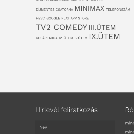
MINIMAX
DÍJMENTES CSATORNA
TELEFONSZÁM
HEVC
GOOGLE PLAY
APP STORE
TV2 COMEDY
III.ÜTEM
IX.ÜTEM
KOSÁRLABDA
IV. ÜTEM
IV.ÜTEM
Hírlevél feliratkozás
Ró
min
min