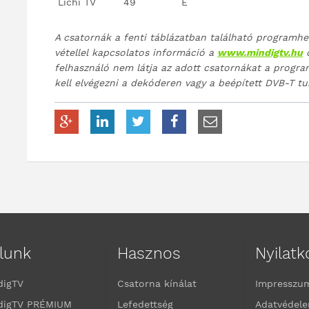
Lichi TV
49
E
A csatornák a fenti táblázatban található programhel
vétellel kapcsolatos információ a
www.mindigtv.hu
o
felhasználó nem látja az adott csatornákat a progra
kell elvégezni a dekóderen vagy a beépített DVB-T tu
lunk
Hasznos
Nyilat
digTV
Csatorna kínálat
Impresszu
digTV PRÉMIUM
Lefedettség
Adatvédele