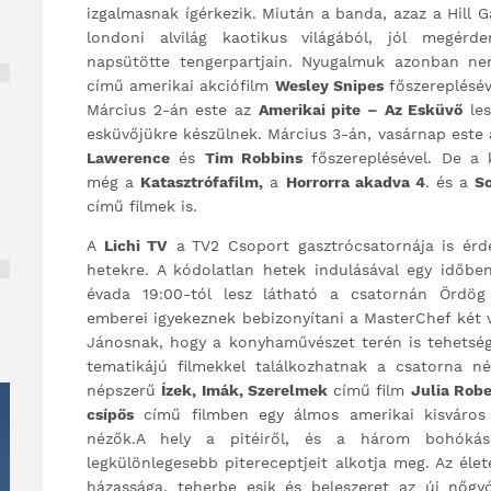
izgalmasnak ígérkezik. Miután a banda, azaz a Hill 
londoni alvilág kaotikus világából, jól megérd
napsütötte tengerpartjain. Nyugalmuk azonban n
című amerikai akciófilm
Wesley Snipes
főszereplésév
Március 2-án este az
Amerikai pite – Az Esküvő
les
esküvőjükre készülnek. Március 3-án, vasárnap este
Lawerence
és
Tim Robbins
főszereplésével. De a 
még a
Katasztrófafilm,
a
Horrorra akadva 4
. és a
S
című filmek is.
A
Lichi TV
a
TV2 Csoport gasztrócsatornája is érd
hetekre. A kódolatlan hetek indulásával egy időb
évada 19:00-tól lesz látható a csatornán Ördög
emberei igyekeznek bebizonyítani a MasterChef két v
Jánosnak, hogy a konyhaművészet terén is tehetség
tematikájú filmekkel találkozhatnak a csatorna n
népszerű
Ízek, Imák, Szerelmek
című film
Julia Robe
csípős
című filmben egy álmos amerikai kisváros 
nézők.A hely a pitéiről, és a három bohókás 
legkülönlegesebb pitereceptjeit alkotja meg. Az élet
házassága, teherbe esik és beleszeret az új nőg