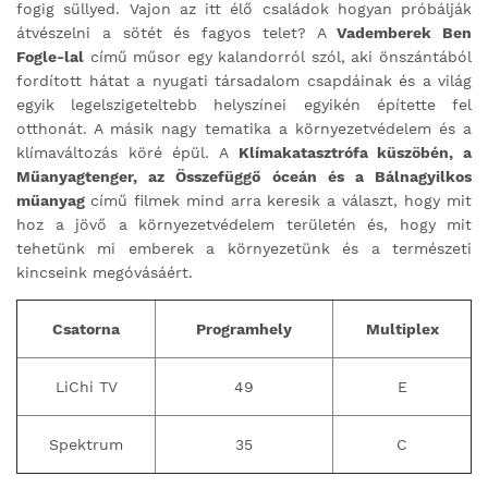
fogig süllyed. Vajon az itt élő családok hogyan próbálják
átvészelni a sötét és fagyos telet? A
Vademberek Ben
Fogle-lal
című műsor egy kalandorról szól, aki önszántából
fordított hátat a nyugati társadalom csapdáinak és a világ
egyik legelszigeteltebb helyszínei egyikén építette fel
otthonát. A másik nagy tematika a környezetvédelem és a
klímaváltozás köré épül. A
Klímakatasztrófa küszöbén, a
Műanyagtenger, az Összefüggő óceán és a Bálnagyilkos
műanyag
című filmek mind arra keresik a választ, hogy mit
hoz a jövő a környezetvédelem területén és, hogy mit
tehetünk mi emberek a környezetünk és a természeti
kincseink megóvásáért.
Csatorna
Programhely
Multiplex
LiChi TV
49
E
Spektrum
35
C