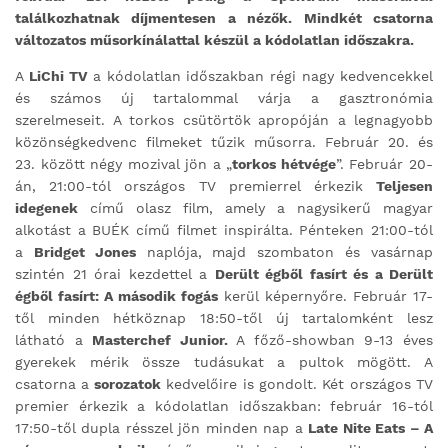
találkozhatnak díjmentesen a nézők. Mindkét csatorna
változatos műsorkínálattal készül a kódolatlan időszakra.
A
LiChi TV
a kódolatlan időszakban régi nagy kedvencekkel
és számos új tartalommal várja a gasztronómia
szerelmeseit. A torkos csütörtök
apropóján a legnagyobb
közönségkedvenc filmeket tűzik műsorra. Február 20. és
23. között négy mozival jön a „
torkos hétvége
”. Február 20-
án, 21:00-tól országos TV premierrel érkezik
Teljesen
idegenek
című olasz film, amely a nagysikerű magyar
alkotást a BUÉK című filmet inspirálta. Pénteken 21:00-tól
a
Bridget Jones
naplója, majd szombaton és vasárnap
szintén 21 órai kezdettel a
Derült égből fasírt és a Derült
égből fasírt: A második fogás
kerül képernyőre. Február 17-
től minden hétköznap 18:50-től új tartalomként lesz
látható a
Masterchef Junior.
A
főző-showban 9-13 éves
gyerekek mérik össze tudásukat a pultok mögött.
A
csatorna a
sorozatok
kedvelőire is gondolt. Két országos TV
premier érkezik a kódolatlan időszakban: február 16-tól
17:50-től dupla résszel jön minden nap a
Late Nite Eats – A