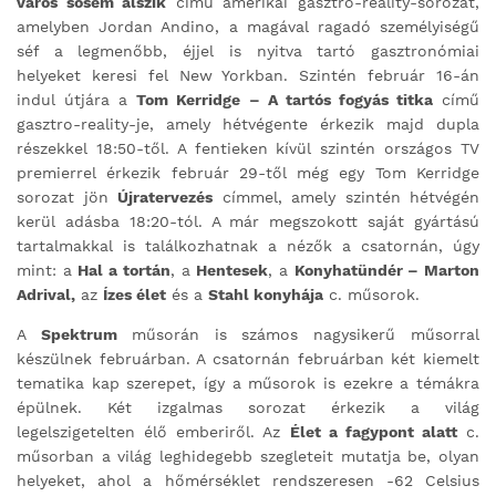
város sosem alszik
című amerikai gasztro-reality-sorozat,
amelyben Jordan Andino, a magával ragadó személyiségű
séf a legmenőbb, éjjel is nyitva tartó gasztronómiai
helyeket keresi fel New Yorkban. Szintén február 16-án
indul útjára a
Tom Kerridge – A tartós fogyás titka
című
gasztro-reality-je, amely hétvégente érkezik majd dupla
részekkel 18:50-től. A fentieken kívül szintén országos TV
premierrel érkezik február 29-től még egy Tom Kerridge
sorozat jön
Újratervezés
címmel, amely szintén hétvégén
kerül adásba 18:20-tól. A már megszokott saját gyártású
tartalmakkal is találkozhatnak a nézők a csatornán, úgy
mint: a
Hal a tortán
, a
Hentesek
, a
Konyhatündér – Marton
Adrival,
az
Ízes élet
és a
Stahl konyhája
c. műsorok.
A
Spektrum
műsorán is számos nagysikerű műsorral
készülnek februárban. A csatornán februárban két kiemelt
tematika kap szerepet, így a műsorok is ezekre a témákra
épülnek. Két izgalmas sorozat érkezik a világ
legelszigetelten élő emberiről. Az
Élet a fagypont alatt
c.
műsorban a világ leghidegebb szegleteit mutatja be, olyan
helyeket, ahol a hőmérséklet rendszeresen -62 Celsius