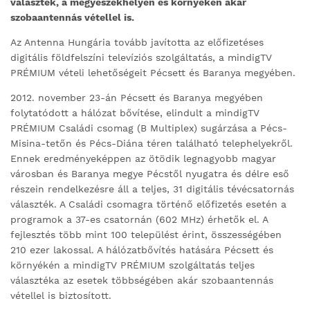
választék, a megyeszékhelyen és környékén akár
szobaantennás vétellel is.
Az Antenna Hungária tovább javította az előfizetéses
digitális földfelszíni televíziós szolgáltatás, a mindigTV
PRÉMIUM vételi lehetőségeit Pécsett és Baranya megyében.
2012. november 23-án Pécsett és Baranya megyében
folytatódott a hálózat bővítése, elindult a mindigTV
PRÉMIUM Családi csomag (B Multiplex) sugárzása a Pécs-
Misina-tetőn és Pécs-Diána téren található telephelyekről.
Ennek eredményeképpen az ötödik legnagyobb magyar
városban és Baranya megye Pécstől nyugatra és délre eső
részein rendelkezésre áll a teljes, 31 digitális tévécsatornás
választék. A Családi csomagra történő előfizetés esetén a
programok a 37-es csatornán (602 MHz) érhetők el. A
fejlesztés több mint 100 települést érint, összességében
210 ezer lakossal. A hálózatbővítés hatására Pécsett és
környékén a mindigTV PRÉMIUM szolgáltatás teljes
választéka az esetek többségében akár szobaantennás
vétellel is biztosított.