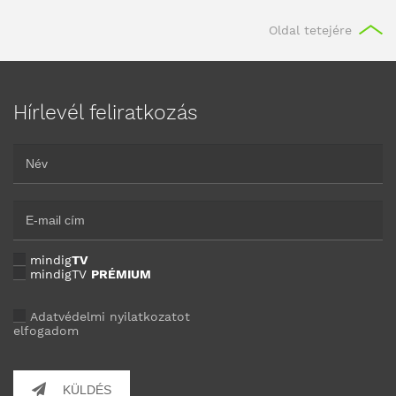
Oldal tetejére
Hírlevél feliratkozás
mindig
TV
mindigTV
PRÉMIUM
Adatvédelmi nyilatkozatot
elfogadom
KÜLDÉS