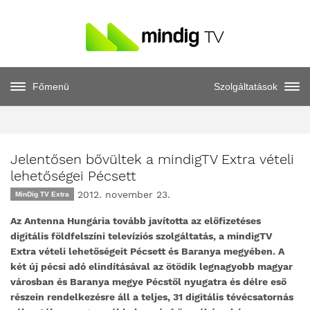
Főmenü
Szolgáltatások
Jelentősen bővültek a mindigTV Extra vételi
lehetőségei Pécsett
2012. november 23.
MinDig TV Extra
Az Antenna Hungária tovább javította az előfizetéses
digitális földfelszíni televíziós szolgáltatás, a mindigTV
Extra vételi lehetőségeit Pécsett és Baranya megyében. A
két új pécsi adó elindításával az ötödik legnagyobb magyar
városban és Baranya megye Pécstől nyugatra és délre eső
részein rendelkezésre áll a teljes, 31 digitális tévécsatornás