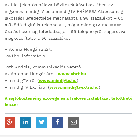
Az idei jelentős hálózatbővítések következtében az
ingyenes mindigTV és a mindigTV PRÉMIUM Alapcsomag
lakossági lefedettsége meghaladta a 98 százalékot – 65
működő digitális telephely –, míg a mindigTV PRÉMIUM
Családi csomag lefedettsége – 56 telephelyről sugározva –
megközelítette a 90 százalékot.
Antenna Hungária Zrt.
További információ:
Tóth András, kommunikációs vezető
Az Antenna Hungáriáról (
www.ahrt.hu
)
A mindigTV-ről (
www.mindigtv.hu
)
A mindigTV Extráról (
www.mindigtvextra.hu
)
A sajtóközlemény szövege és a frekvenciatáblázat letölthető
innen!