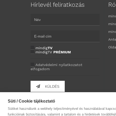
Hírlevél feliratkozás
Ró
min
min
min
Ant
Olda
mindig
TV
mindigTV
PRÉMIUM
Adatvédelmi nyilatkozatot
elfogadom
KÜLDÉS
Süti / Cookie tájékoztató
Sütiket használunk a webhely teljesítményével és használatával kapcs
funkcióinak biztosítására, valamint a tartalom és a hirdetések továbbfe