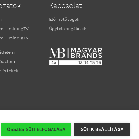
kozatok
Kapcsolat
m
Elérhetőségek
m - mindigTV
Ügyfélszolgálatok
m - mindigTV
védelem
védelem
élértékek
ÖSSZES SÜTI ELFOGADÁSA
SÜTIK BEÁLLÍTÁSA