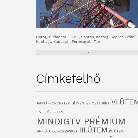
Dorog, Budapest - OMK, Sopron, Kőszeg, Sopron Erőmű,
Kabhegy, Kaposvár, Pénzesgyőr, Tab
Címkefelhő
VI.ÜTE
RAKTÁRKONCERTEK
DÍJMENTES CSATORNA
TV ELŐFIZETÉS
MINDIGTV PRÉMIUM
III.ÜTEM
APP STORE
HUNBASKET
IV. ÜTEM