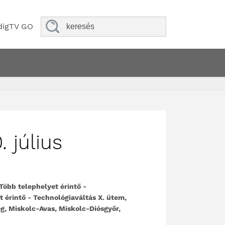
digTV GO
 július
öbb telephelyet érintő -
t érintő - Technológiaváltás X. ütem,
g, Miskolc-Avas, Miskolc-Diósgyőr,