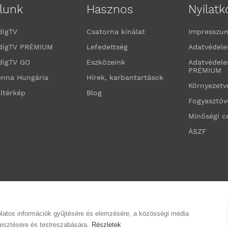
lunk
Hasznos
Nyilat
digTV
Csatorna kínálat
Impresszu
digTV PRÉMIUM
Lefedettség
Adatvédele
digTV GO
Eszközeink
Adatvédele
PRÉMIUM
enna Hungária
Hírek, karbantartások
Környezet
ltérkép
Blog
Fogyasztó
Minőségi c
ÁSZF
olatos információk gyűjtésére és elemzésére, a közösségi média
jlesztésére és testreszabására.
Részletek