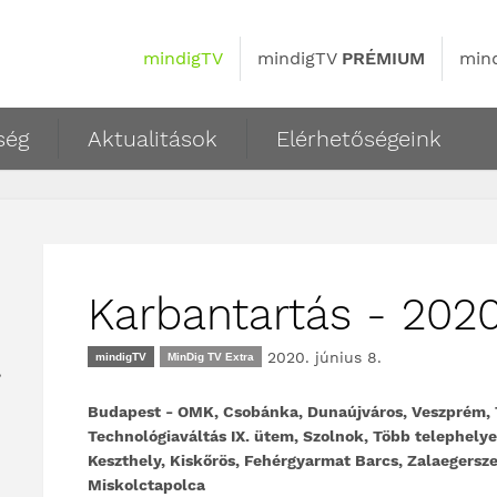
mindigTV
mindigTV
PRÉMIUM
min
ség
Aktualitások
Elérhetőségeink
Karbantartás - 2020.
2020. június 8.
mindigTV
MinDig TV Extra
,
Budapest - OMK, Csobánka, Dunaújváros, Veszprém, T
Technológiaváltás IX. ütem, Szolnok, Több telephelye
Keszthely, Kiskőrös, Fehérgyarmat Barcs, Zalaegersze
Miskolctapolca