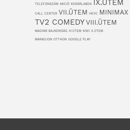
IX.ÜTEM
TELEFONSZÁM
AKCIÓ
KOSÁRLABDA
VII.ÜTEM
MINIMAX
CALL CENTER
HEVC
TV2 COMEDY
VIII.ÜTEM
MAGYAR BAJNOKSÁG
IV.ÜTEM
KIWI
X.ÜTEM
MARADJON OTTHON
GOOGLE PLAY