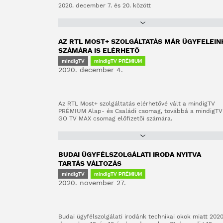
2020. december 7. és 20. között
AZ RTL MOST+ SZOLGÁLTATÁS MÁR ÜGYFELEIN
SZÁMÁRA IS ELÉRHETŐ
mindigTV
mindigTV PRÉMIUM
2020. december 4.
Az RTL Most+ szolgáltatás elérhetővé vált a mindigTV
PRÉMIUM Alap- és Családi csomag, továbbá a mindigTV
GO TV MAX csomag előfizetői számára.
BUDAI ÜGYFÉLSZOLGÁLATI IRODA NYITVA
TARTÁS VÁLTOZÁS
mindigTV
mindigTV PRÉMIUM
2020. november 27.
Budai ügyfélszolgálati irodánk technikai okok miatt 2020