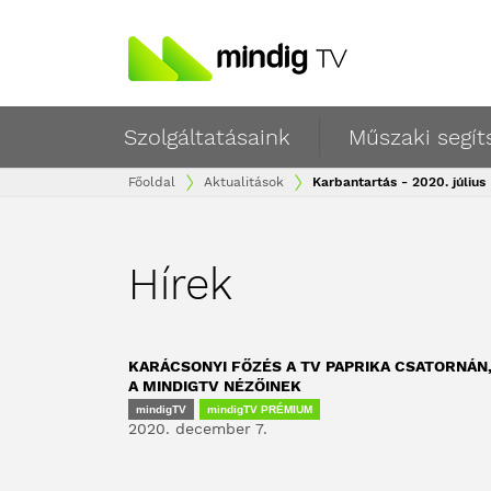
Szolgáltatásaink
Műszaki segít
Főoldal
Aktualitások
Karbantartás - 2020. július
Hírek
KARÁCSONYI FŐZÉS A TV PAPRIKA CSATORNÁN
A MINDIGTV NÉZŐINEK
mindigTV
mindigTV PRÉMIUM
2020. december 7.