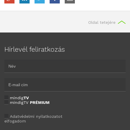
Oldal tetejére
Hírlevél feliratkozás
mindig
TV
mindigTV
PRÉMIUM
Adatvédelmi nyilatkozatot
elfogadom