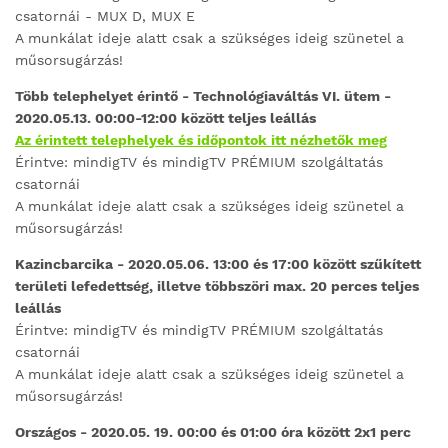
csatornái - MUX D, MUX E
A munkálat ideje alatt csak a szükséges ideig szünetel a
műsorsugárzás!
Több telephelyet érintő - Technológiaváltás VI. ütem -
2020.05.13. 00:00-12:00 között teljes leállás
Az érintett telephelyek és időpontok itt nézhetők meg
Érintve: mindigTV és mindigTV PRÉMIUM szolgáltatás
csatornái
A munkálat ideje alatt csak a szükséges ideig szünetel a
műsorsugárzás!
Kazincbarcika
- 2020.05.06. 13:00 és 17:00 között szűkített
területi lefedettség, illetve többszöri max. 20 perces teljes
leállás
Érintve: mindigTV és mindigTV PRÉMIUM szolgáltatás
csatornái
A munkálat ideje alatt csak a szükséges ideig szünetel a
műsorsugárzás!
Országos - 2020.05. 19. 00:00 és 01:00 óra között 2x1 perc