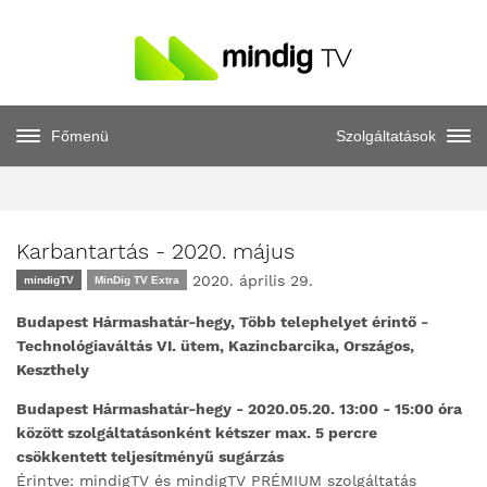
Főmenü
Szolgáltatások
Karbantartás - 2020. május
2020. április 29.
mindigTV
MinDig TV Extra
Budapest Hármashatár-hegy, Több telephelyet érintő -
Technológiaváltás VI. ütem, Kazincbarcika, Országos,
Keszthely
Budapest Hármashatár-hegy -
2020.05.20. 13:00 - 15:00 óra
között szolgáltatásonként kétszer max. 5 percre
csökkentett teljesítményű sugárzás
Érintve: mindigTV és mindigTV PRÉMIUM szolgáltatás