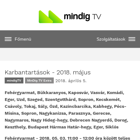
Főmenü
Szolgáltatások
Karbantartások - 2018. május
2018. április 5.
mindigTV
MinDig TV Extra
Fehérgyarmat, Bükkaranyos, Kaposvár, Vasvár, Komádi,
Eger, Uzd, Szeged, Szentgotthárd, Sopron, Kecskemét,
Csávoly, Tokaj, Sály, Ózd, Kazincbarcika, Kabhegy, Pécs-
Misina, Sopron, Nagykanizsa, Parasznya, Gerecse,
Nagymaros, Nagy Hideg-hegy, Debrecen Nagyerdő, Dorog,
Keszthely, Budapest Hármas Határ-hegy, Eger, Siklós
Fehérgyarmat - 2018. 05. 03. 11:00 - 12:00 óra között teljes