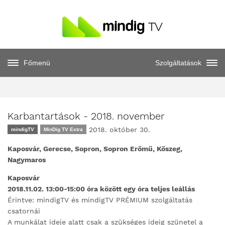
Főmenü
Szolgáltatások
Karbantartások - 2018. november
2018. október 30.
mindigTV
MinDig TV Extra
Kaposvár, Gerecse, Sopron, Sopron Erőmű, Kőszeg,
Nagymaros
Kaposvár
2018.11.02. 13:00-15:00 óra között egy óra teljes leállás
Érintve: mindigTV és mindigTV PRÉMIUM szolgáltatás
csatornái
A munkálat ideje alatt csak a szükséges ideig szünetel a