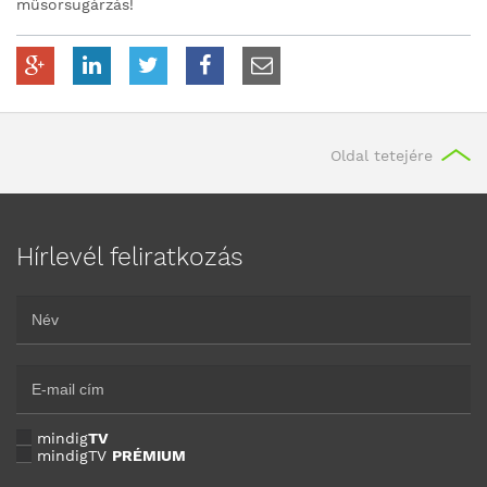
műsorsugárzás!
Oldal tetejére
Hírlevél feliratkozás
mindig
TV
mindigTV
PRÉMIUM