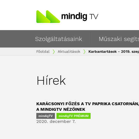
Szolgáltatásaink
Műszaki segít
Főoldal
Aktualitások
Karbantartások - 2019. sz
Hírek
KARÁCSONYI FŐZÉS A TV PAPRIKA CSATORNÁN
A MINDIGTV NÉZŐINEK
mindigTV
mindigTV PRÉMIUM
2020. december 7.