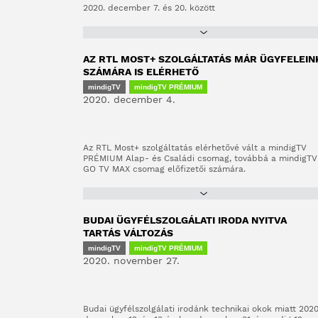
2020. december 7. és 20. között
AZ RTL MOST+ SZOLGÁLTATÁS MÁR ÜGYFELEIN
SZÁMÁRA IS ELÉRHETŐ
mindigTV
mindigTV PRÉMIUM
2020. december 4.
Az RTL Most+ szolgáltatás elérhetővé vált a mindigTV
PRÉMIUM Alap- és Családi csomag, továbbá a mindigTV
GO TV MAX csomag előfizetői számára.
BUDAI ÜGYFÉLSZOLGÁLATI IRODA NYITVA
TARTÁS VÁLTOZÁS
mindigTV
mindigTV PRÉMIUM
2020. november 27.
Budai ügyfélszolgálati irodánk technikai okok miatt 2020