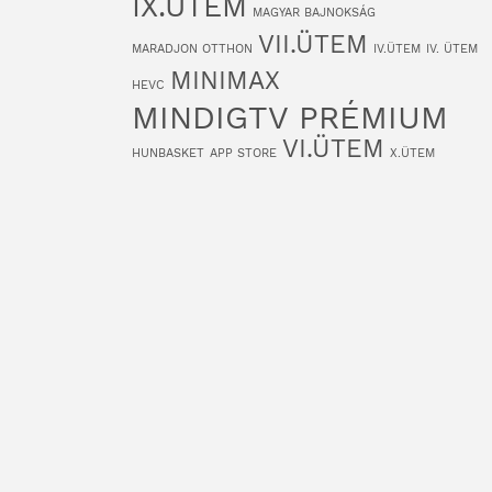
IX.ÜTEM
MAGYAR BAJNOKSÁG
VII.ÜTEM
MARADJON OTTHON
IV.ÜTEM
IV. ÜTEM
MINIMAX
HEVC
MINDIGTV PRÉMIUM
VI.ÜTEM
HUNBASKET
APP STORE
X.ÜTEM