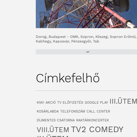
Dorog, Budapest - OMK, Sopron, Kőszeg, Sopron Erőmű,
Kabhegy, Kaposvár, Pénzesgyőr, Tab
Címkefelhő
III.ÜTE
KIWI
AKCIÓ
TV ELŐFIZETÉS
GOOGLE PLAY
KOSÁRLABDA
TELEFONSZÁM
CALL CENTER
DÍJMENTES CSATORNA
RAKTÁRKONCERTEK
TV2 COMEDY
VIII.ÜTEM