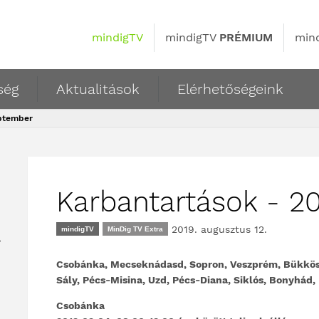
mindigTV
mindigTV
PRÉMIUM
min
ség
Aktualitások
Elérhetőségeink
eptember
Karbantartások - 2
2019. augusztus 12.
mindigTV
MinDig TV Extra
,
Csobánka, Mecseknádasd, Sopron, Veszprém, Bükkösd
Sály, Pécs-Misina, Uzd, Pécs-Diana, Siklós, Bonyhá
Csobánka