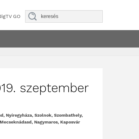
digTV GO
019. szeptember
, Nyíregyháza, Szolnok, Szombathely,
d, Mecseknádasd, Nagymaros, Kaposvár