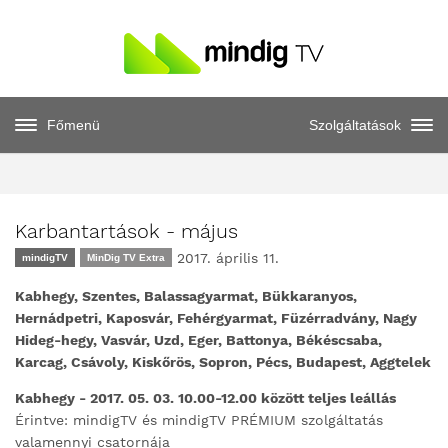
Főmenü
Szolgáltatások
Karbantartások - május
2017. április 11.
mindigTV
MinDig TV Extra
Kabhegy, Szentes, Balassagyarmat, Bükkaranyos,
Hernádpetri, Kaposvár, Fehérgyarmat, Füzérradvány, Nagy
Hideg-hegy, Vasvár, Uzd, Eger, Battonya, Békéscsaba,
Karcag, Csávoly, Kiskőrös, Sopron, Pécs, Budapest, Aggtelek
Kabhegy - 2017. 05. 03. 10.00-12.00 között
teljes leállás
Érintve: mindigTV és mindigTV PRÉMIUM szolgáltatás
valamennyi csatornája