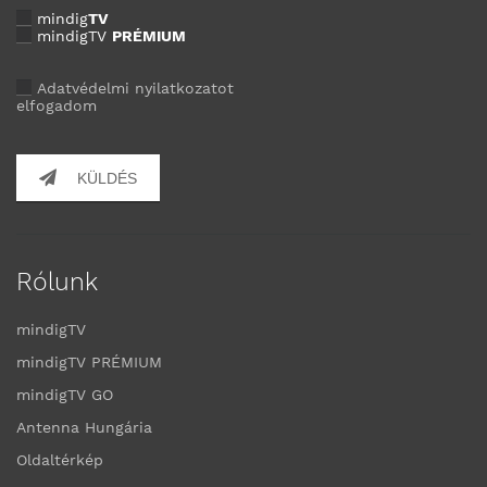
mindig
TV
mindigTV
PRÉMIUM
Adatvédelmi nyilatkozatot
elfogadom
KÜLDÉS
Rólunk
mindigTV
mindigTV PRÉMIUM
mindigTV GO
Antenna Hungária
Oldaltérkép