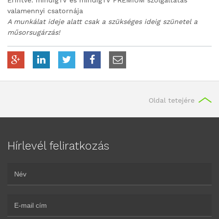
Érintve: mindigTV és mindigTV PRÉMIUM szolgáltatás
valamennyi csatornája
A munkálat ideje alatt csak a szükséges ideig szünetel a
műsorsugárzás!
Oldal tetejére
Hírlevél feliratkozás