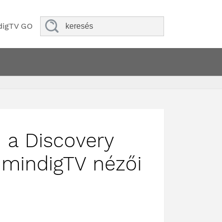
digTV GO
n a Discovery
 mindigTV nézői