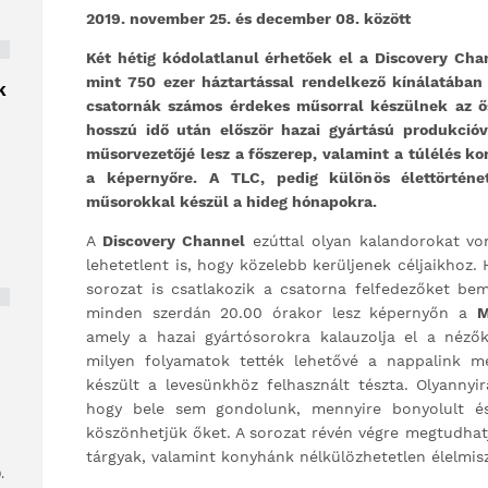
2019. november 25. és december 08. között
Két hétig kódolatlanul érhetőek el a Discovery Cha
mint 750 ezer háztartással rendelkező kínálatában
K
csatornák számos érdekes műsorral készülnek az ős
hosszú idő után először hazai gyártású produkció
műsorvezetőjé lesz a főszerep, valamint a túlélés kor
a képernyőre. A TLC, pedig különös élettörténe
műsorokkal készül a hideg hónapokra.
A
Discovery Channel
ezúttal olyan kalandorokat von
lehetetlent is, hogy közelebb kerüljenek céljaikhoz
sorozat is csatlakozik a csatorna felfedezőket be
minden szerdán 20.00 órakor lesz képernyőn a
M
amely a hazai gyártósorokra kalauzolja el a nézők
milyen folyamatok tették lehetővé a nappalink me
készült a levesünkhöz felhasznált tészta. Olyannyi
hogy bele sem gondolunk, mennyire bonyolult és
köszönhetjük őket. A sorozat révén végre megtudhat
tárgyak, valamint konyhánk nélkülözhetetlen élelmisz
.