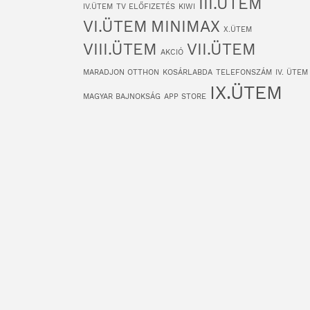
III.ÜTEM
IV.ÜTEM
TV ELŐFIZETÉS
KIWI
VI.ÜTEM
MINIMAX
X.ÜTEM
VIII.ÜTEM
VII.ÜTEM
AKCIÓ
MARADJON OTTHON
KOSÁRLABDA
TELEFONSZÁM
IV. ÜTEM
IX.ÜTEM
MAGYAR BAJNOKSÁG
APP STORE