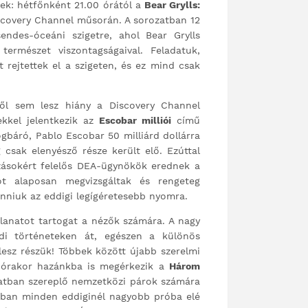
nek: hétfőnként 21.00 órától a
Bear Grylls:
scovery Channel műsorán. A sorozatban 12
ndes-óceáni szigetre, ahol Bear Grylls
ermészet viszontagságaival. Feladatuk,
 rejtettek el a szigeten, és ez mind csak
ből sem lesz hiány a Discovery Channel
kkel jelentkezik az
Escobar milliói
című
ogbáró, Pablo Escobar 50 milliárd dollárra
csak elenyésző része került elő. Ezúttal
zásokért felelős DEA-ügynökök erednek a
 alaposan megvizsgáltak és rengeteg
kanniuk az eddigi legígéretesebb nyomra.
anatot tartogat a nézők számára. A nagy
ádi történeteken át, egészen a különös
esz részük! Többek között újabb szerelmi
 órakor hazánkba is megérkezik a
Három
atban szereplő nemzetközi párok számára
nban minden eddiginél nagyobb próba elé