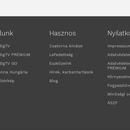
lunk
Hasznos
Nyilat
digTV
Csatorna kínálat
Impresszu
digTV PRÉMIUM
Lefedettség
Adatvédele
digTV GO
Eszközeink
Adatvédele
PRÉMIUM
enna Hungária
Hírek, karbantartások
Környezet
ltérkép
Blog
Fogyasztó
Minőségi c
ÁSZF