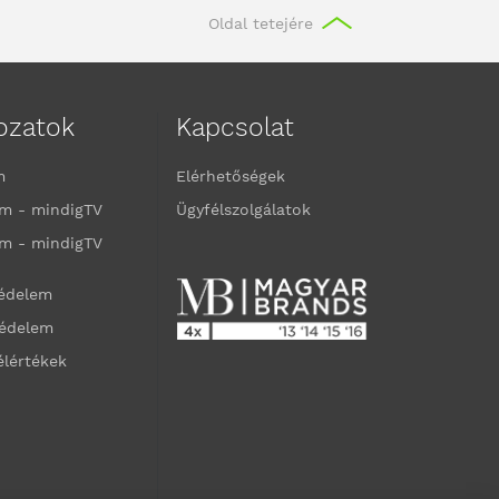
Oldal tetejére
kozatok
Kapcsolat
m
Elérhetőségek
m - mindigTV
Ügyfélszolgálatok
m - mindigTV
védelem
védelem
élértékek