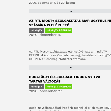
2020. december 7. és 20. között
AZ RTL MOST+ SZOLGÁLTATÁS MÁR ÜGYFELEIN
SZÁMÁRA IS ELÉRHETŐ
mindigTV
mindigTV PRÉMIUM
2020. december 4.
Az RTL Most+ szolgáltatás elérhetővé vált a mindigTV
PRÉMIUM Alap- és Családi csomag, továbbá a mindigTV
GO TV MAX csomag előfizetői számára.
BUDAI ÜGYFÉLSZOLGÁLATI IRODA NYITVA
TARTÁS VÁLTOZÁS
mindigTV
mindigTV PRÉMIUM
2020. november 27.
Budai ügyfélszolgálati irodánk technikai okok miatt 2020