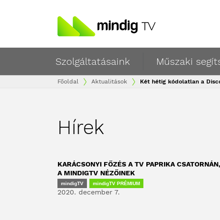
Szolgáltatásaink
Műszaki segít
Főoldal
Aktualitások
Két hétig kódolatlan a Dis
Hírek
KARÁCSONYI FŐZÉS A TV PAPRIKA CSATORNÁN
A MINDIGTV NÉZŐINEK
mindigTV
mindigTV PRÉMIUM
2020. december 7.