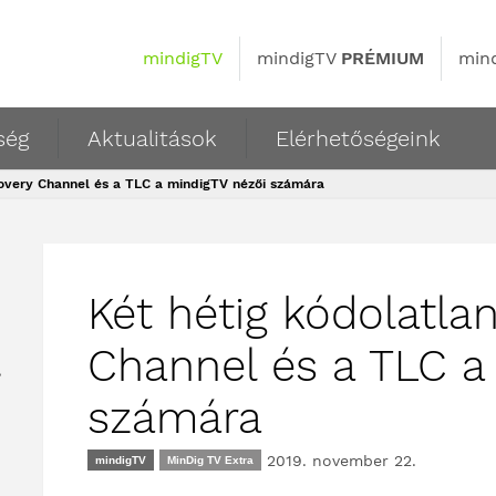
mindigTV
mindigTV
PRÉMIUM
min
ség
Aktualitások
Elérhetőségeink
covery Channel és a TLC a mindigTV nézői számára
Két hétig kódolatla
Channel és a TLC a
,
számára
2019. november 22.
mindigTV
MinDig TV Extra