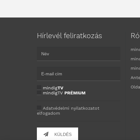
Hírlevél feliratkozás
Ró
min
min
min
Ant
Olda
mindig
TV
mindigTV
PRÉMIUM
Adatvédelmi nyilatkozatot
elfogadom
KÜLDÉS