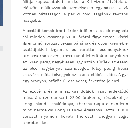
állítja kapcsolatukat, amikor a K-1 vízum átvétele
először találkozzanak személyesen egymással. A v
kötnek házasságot, a pár külföldi tagjának távoznia
hazájába.
A családi témák iránt érdeklődőknek is sok meghat
től minden vasárnap 21.00 órától figyelemmel kísé
ikrei
című sorozat texasi párjának és ötös ikreinek é
családjukkal izgalmas és váratlan események
utolsósorban azért, mert tanúi lehetünk a lányok sz
az ikrek pedig négyévesek, így aztán sűrűek az ese
az első nagylányos szemüvegét, Riley pedig bebi
testvérei előtt felvegyék az iskola-előkészítőbe. A
egy aranyos, szőrös új családtag érkezése jelenti.
Az ezotéria és a misztikus dolgok iránt érdeklőd
műsorán: szerdánként 22.00 órakor új részekkel j
Long Island-i családanya, Theresa Caputo mindenn
mint bármelyik Long Island-i édesanya, azzal a kül
sorozat nyomon követi Theresát, ahogyan segí
szeretteikkel.