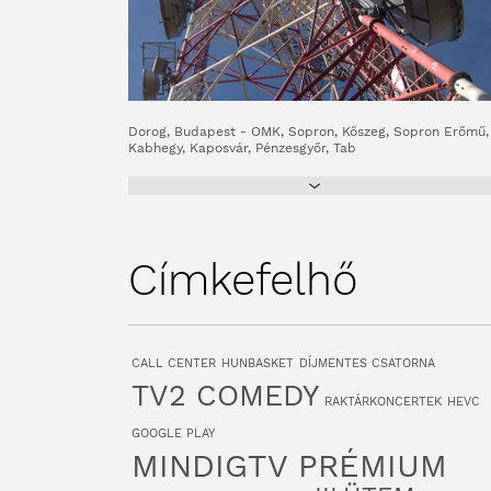
Dorog, Budapest - OMK, Sopron, Kőszeg, Sopron Erőmű,
Kabhegy, Kaposvár, Pénzesgyőr, Tab
Címkefelhő
CALL CENTER
HUNBASKET
DÍJMENTES CSATORNA
TV2 COMEDY
RAKTÁRKONCERTEK
HEVC
GOOGLE PLAY
MINDIGTV PRÉMIUM