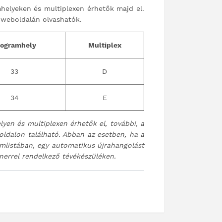
mhelyeken és multiplexen érhetők majd el.
 weboldalán olvashatók.
rogramhely
Multiplex
33
D
34
E
lyen és multiplexen érhetők el, további, a
oldalon található. Abban az esetben, ha a
amlistában, egy automatikus újrahangolást
nerrel rendelkező tévékészüléken.