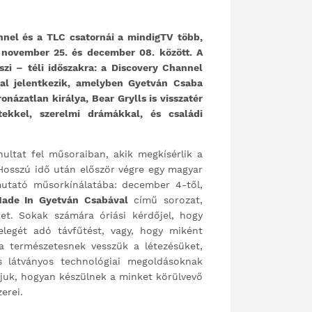
nnel és a TLC csatornái a mindigTV több,
 november 25. és december 08. között. A
zi – téli időszakra: a Discovery Channel
val jelentkezik, amelyben Gyetván Csaba
onázatlan királya, Bear Grylls is visszatér
tekkel, szerelmi drámákkal, és családi
ultat fel műsoraiban, akik megkísérlik a
. Hosszú idő után először végre egy magyar
mutató műsorkínálatába: december 4-től,
ade In Gyetván Csabával
című sorozat,
et. Sokak számára óriási kérdőjel, hogy
legét adó távfűtést, vagy, hogy miként
ra természetesnek vesszük a létezésüket,
 látványos technológiai megoldásoknak
juk, hogyan készülnek a minket körülvevő
erei.