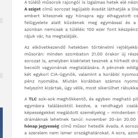
A túlélő műsorok rajongói is izgalmas hetek elé néz
A sziget
című sorozat legújabb évadát láthatják a Di
embert kitesznek egy hónapra egy elhagyatott cse
felügyelete alatt küzdenek meg egymással és a t
azonban nemcsak a túlélés: 100 ezer font készpénzt
rájuk vár, ha megtalálják.
Az elkövetkezendő hetekben történelmi rejtélyek
műsorán: minden szombaton 21.00 órakor új része
sorozat is, amelyben kísérletet tesznek a hírhedt dr
becsült vagyonának megtalálására. A pénznek eddig 
két egykori CIA-ügynök, valamint a korábbi nyomo
pénz nyomába. Miután korábban számos nyomot
helyszínt kizártak, úgy vélik, most sikerülhet rábuk
A
TLC
sok-sok meghökkentő, és egyben megható pill
egymásra találásoktól kezdve, a rendhagyó csal
képességekkel megáldott személyekig – mindenben l
drámáknak lehetnek tanúi: november 20-án 20.00
hónap jegyesség
című műsor hetedik évada. A soroz
a szerelem nem ismer országhatárokat. A sors, azo