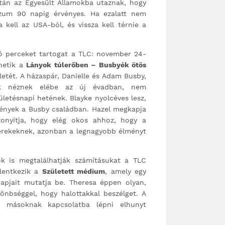
 után az Egyesült Államokba utaznak, hogy
ízum 90 napig érvényes. Ha ezalatt nem
 kell az USA-ból, és vissza kell térnie a
ó perceket tartogat a TLC: november 24-
rhetik a
Lányok túlerőben – Busbyék ötös
letét. A házaspár, Danielle és Adam Busby,
nek néznek elébe az új évadban, nem
ületésnapi hetének. Blayke nyolcéves lesz,
mények a Busby családban. Hazel megkapja
zonyítja, hogy elég okos ahhoz, hogy a
 gyerekeknek, azonban a legnagyobb élményt
ők is megtalálhatják számításukat a TLC
elentkezik a
Született médium
, amely egy
apjait mutatja be. Theresa éppen olyan,
önbséggel, hogy halottakkal beszélget. A
t másoknak kapcsolatba lépni elhunyt