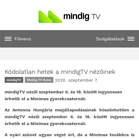
Főmenü
Szolgáltatások
Kódolatlan hetek a mindigTV nézőinek
2020. szeptember 7.
mindigTV
MinDig TV Extra
mindigTV nézői szeptember 6. és 18. között ingyenesen
érhetik el a Minimax gyerekcsatornát.
Az Antenna Hungária megállapodásainak köszönhetően a
mindigTV nézői szeptember 6. és 18. között
ingyenesen
érhetik el a Minimax gyerek
csatornát.
A nyári szünet ugyan véget ért, de a Minimax továbbra is