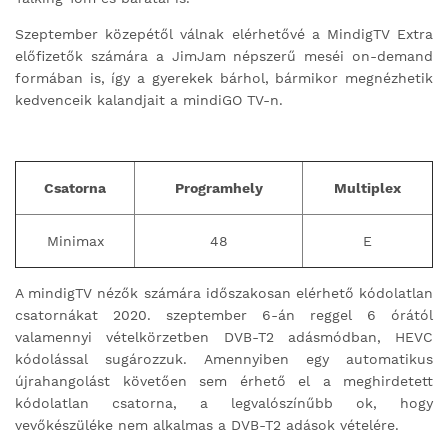
Szeptember közepétől válnak elérhetővé a MindigTV Extra
előfizetők számára a JimJam népszerű meséi on-demand
formában is, így a gyerekek bárhol, bármikor megnézhetik
kedvenceik kalandjait a mindiGO TV-n.
Csatorna
Programhely
Multiplex
Minimax
48
E
A mindigTV nézők számára időszakosan elérhető kódolatlan
csatornákat 2020. szeptember 6-án reggel 6 órától
valamennyi vételkörzetben DVB-T2 adásmódban, HEVC
kódolással sugározzuk. Amennyiben egy automatikus
újrahangolást követően sem érhető el a meghirdetett
kódolatlan csatorna, a legvalószínűbb ok, hogy
vevőkészüléke nem alkalmas a DVB-T2 adások vételére.