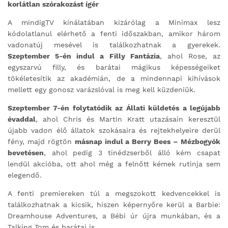
korlátlan szórakozást ígér
A mindigTV kínálatában kizárólag a Minimax lesz
kódolatlanul elérhető a fenti időszakban, amikor három
vadonatúj mesével is találkozhatnak a gyerekek.
Szeptember 5-én indul a Filly Fantázia
, ahol Rose, az
egyszarvú filly, és barátai mágikus képességeiket
tökéletesítik az akadémián, de a mindennapi kihívások
mellett egy gonosz varázslóval is meg kell küzdeniük.
Szeptember 7-én folytatódik az Állati küldetés a legújabb
évaddal
, ahol Chris és Martin Kratt utazásain keresztül
újabb vadon élő állatok szokásaira és rejtekhelyeire derül
fény, majd rögtön
másnap indul a Berry Bees – Mézbogyók
bevetésen
, ahol pedig 3 tinédzserből álló kém csapat
lendül akcióba, ott ahol még a felnőtt kémek rutinja sem
elegendő.
A fenti premiereken túl a megszokott kedvencekkel is
találkozhatnak a kicsik, hiszen képernyőre kerül a Barbie:
Dreamhouse Adventures, a Bébi úr újra munkában, és a
Talking Tom és barátai is.