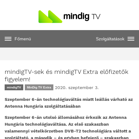
Főmenü
Szolgáltatások
mindigTV-sek és mindigTV Extra előfizetők
figyelem!
2020. szeptember 3.
mindigTV
MinDig TV Extra
Szeptember 6-án technológiaváltás miatt leállás várható az
Antenna Hungária szolgáltatásában
Szeptember 6-án utolsó állomásához érkezik az Antenna
Hungária technológiaváltása. Az első szakaszban
valamennyi vételkörzetben DVB-T2 technológiára váltott a
szolgáltató, a második – és egyben befejező – szakaszban