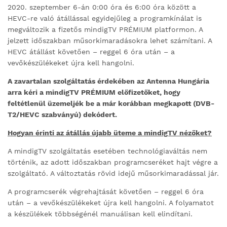
2020. szeptember 6-án 0:00 óra és 6:00 óra között a
HEVC-re való átállással egyidejűleg a programkínálat is
megváltozik a fizetős mindigTV PRÉMIUM platformon. A
jelzett időszakban műsorkimaradásokra lehet számítani. A
HEVC átállást követően – reggel 6 óra után – a
vevőkészülékeket újra kell hangolni.
A zavartalan szolgáltatás érdekében az Antenna Hungária
arra kéri a mindigTV PRÉMIUM előfizetőket, hogy
feltétlenül üzemeljék be a már korábban megkapott (DVB-
T2/HEVC szabványú) dekódert.
Hogyan érinti az átállás újabb üteme a mindigTV nézőket?
A mindigTV szolgáltatás esetében technológiaváltás nem
történik, az adott időszakban programcseréket hajt végre a
szolgáltató. A változtatás rövid idejű műsorkimaradással jár.
A programcserék végrehajtását követően – reggel 6 óra
után – a vevőkészülékeket újra kell hangolni. A folyamatot
a készülékek többségénél manuálisan kell elindítani.