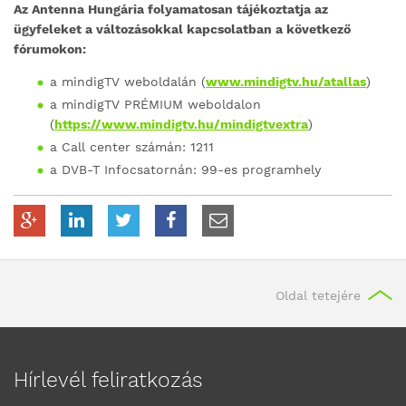
Az Antenna Hungária folyamatosan tájékoztatja az
ügyfeleket a változásokkal kapcsolatban a következő
fórumokon:
a mindigTV weboldalán (
www.mindigtv.hu/atallas
)
a mindigTV PRÉMIUM weboldalon
(
https://www.mindigtv.hu/mindigtvextra
)
a Call center számán: 1211
a DVB-T Infocsatornán: 99-es programhely
Oldal tetejére
Hírlevél feliratkozás