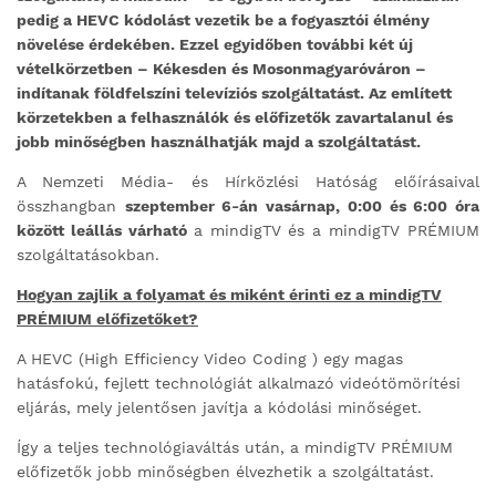
pedig a HEVC kódolást vezetik be a fogyasztói élmény
növelése érdekében. Ezzel egyidőben további két új
vételkörzetben – Kékesden és Mosonmagyaróváron –
indítanak földfelszíni televíziós szolgáltatást. Az említett
körzetekben a felhasználók és előfizetők zavartalanul és
jobb minőségben használhatják majd a szolgáltatást.
A Nemzeti Média- és Hírközlési Hatóság előírásaival
összhangban
szeptember 6-án vasárnap, 0:00 és 6:00 óra
között leállás várható
a mindigTV és a mindigTV PRÉMIUM
szolgáltatásokban.
Hogyan zajlik a folyamat és miként érinti ez a mindigTV
PRÉMIUM előfizetőket?
A HEVC (High Efficiency Video Coding ) egy magas
hatásfokú, fejlett technológiát alkalmazó videótömörítési
eljárás, mely jelentősen javítja a kódolási minőséget.
Így a teljes technológiaváltás után, a mindigTV PRÉMIUM
előfizetők jobb minőségben élvezhetik a szolgáltatást.