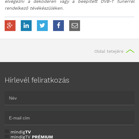
elvégezni a dekóderen vagy a beépített DVB-T tunerrel
rendelkező tévékészüléken.
Oldal tetejére
Hírlevél feliratkozás
mindig
TV
mindigTV
PRÉMIUM