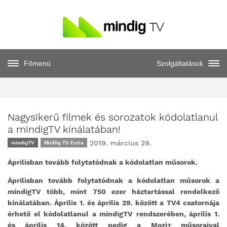
Főmenü
Szolgáltatások
Nagysikerű filmek és sorozatok kódolatlanul
a mindigTV kínálatában!
2019. március 29.
mindigTV
MinDig TV Extra
Áprilisban tovább folytatódnak a kódolatlan műsorok.
Áprilisban tovább folytatódnak a kódolatlan műsorok a
mindigTV több, mint 750 ezer háztartással rendelkező
kínálatában. Április 1. és április 29. között a TV4 csatornája
érhető el kódolatlanul a mindigTV rendszerében, április 1.
és április 14. között pedig a Mozi+ műsoraival