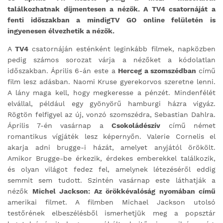
találkozhatnak díjmentesen a nézők. A TV4 csatornáját a
fenti időszakban a mindigTV GO online felületén is
ingyenesen élvezhetik a nézők.
A
TV4
csatornáján esténként leginkább filmek, napközben
pedig számos sorozat várja a nézőket a kódolatlan
időszakban. Április 6-án este a
Herceg a szomszédban
című
film lesz adásban. Naomi Kruse gyerekorvos szeretne lenni.
A lány maga kell, hogy megkeresse a pénzét. Mindenfélét
elvállal, például egy gyönyörű hamburgi házra vigyáz.
Rögtön felfigyel az új, vonzó szomszédra, Sebastian Dahlra.
Április 7-én vasárnap a
Csokoládészív
című német
romantikus vígjáték lesz képernyőn. Valerie Cornelis el
akarja adni brugge-i házát, amelyet anyjától örökölt.
Amikor Brugge-be érkezik, érdekes emberekkel találkozik,
és olyan világot fedez fel, amelynek létezéséről eddig
semmit sem tudott. Szintén vasárnap este láthatják a
nézők
Michel Jackson: Az örökkévalóság nyomában című
amerikai filmet. A filmben Michael Jackson utolsó
testőrének elbeszélésből ismerhetjük meg a popsztár