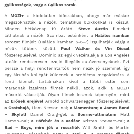
gyilkosságok, vagy a Gyilkos sorok.
A
MOZI+
a kódolatlan időszakban, ahogy már máskor
megszokhatták a nézők, tematikus blokkokkal is készül.
Minden hétköznap 19 órától
Steve Austin
filmeket
láthatnak a nézők. Szombat esténként a
Halálos iramban
sorozat filmjeit (Halálos iramban 5-6-7) izgulhatják végig a
nézők többek között
Paul Walker és Vin Diesel
főszereplésével. Dominic az egyik vezéralakja a Los Angeles
utcáin rendszeresen lezajló illegális autóversenyeknek. Ezt
persze a helyi rendfenntartók nem nézik jó szemmel, így
egy álruhás kollégát küldenek a probléma megoldására. A
fenti kiemelt tartalmakon kívül a többi estén sem
maradnak izgalmas filmek nélkül azok, akik a MOZI+
műsorát választják. Olyan filmek lesznek képernyőn, mint
az
Erőnek erejével
Arnold Schwarzenegger főszereplésével
;
a Csatahajó,
Liam Neeson-nal;
a Momentum; a James Bond
– Skyfall
Daniel Craig-gel
; a Bourne-ultimátum
Matt
Damon-nal
; a Hófehér és a vadász
Kristen Stewart-tal
; a
Bad – Boys, mire jók a rosszfiúk
Will Smith és Martin