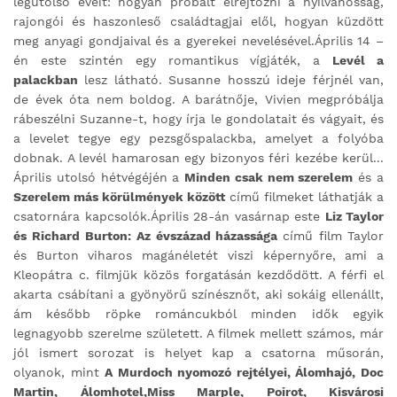
legutolsó éveit: hogyan próbált elrejtőzni a nyilvánosság,
rajongói és haszonleső családtagjai elől, hogyan küzdött
meg anyagi gondjaival és a gyerekei nevelésével.Április 14 –
én este szintén egy romantikus vígjáték, a
Levél a
palackban
lesz látható. Susanne hosszú ideje férjnél van,
de évek óta nem boldog. A barátnője, Vivien megpróbálja
rábeszélni Suzanne-t, hogy írja le gondolatait és vágyait, és
a levelet tegye egy pezsgőspalackba, amelyet a folyóba
dobnak. A levél hamarosan egy bizonyos féri kezébe kerül...
Április utolsó hétvégéjén a
Minden csak nem szerelem
és a
Szerelem más körülmények között
című filmeket láthatják a
csatornára kapcsolók.Április 28-án vasárnap este
Liz Taylor
és Richard Burton: Az évszázad házassága
című film
Taylor
és Burton viharos magánéletét viszi képernyőre, ami a
Kleopátra c. filmjük közös forgatásán kezdődött. A férfi el
akarta csábítani a gyönyörű színésznőt, aki sokáig ellenállt,
ám később röpke románcukból minden idők egyik
legnagyobb szerelme született. A filmek mellett számos, már
jól ismert sorozat is helyet kap a csatorna műsorán,
olyanok, mint
A Murdoch nyomozó rejtélyei, Álomhajó, Doc
Martin, Álomhotel,Miss Marple, Poirot, Kisvárosi