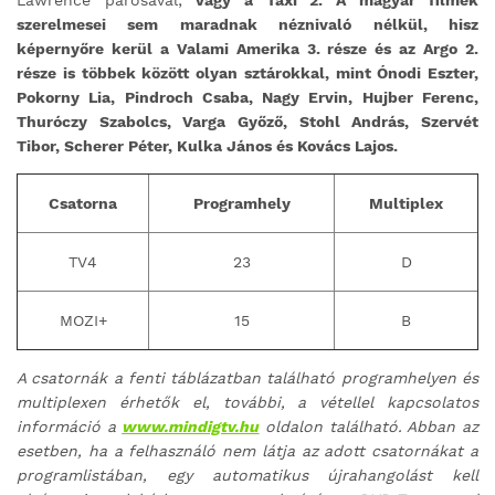
Lawrence párosával;
vagy a Taxi 2. A magyar filmek
szerelmesei sem maradnak néznivaló nélkül, hisz
képernyőre kerül a Valami Amerika 3. része és az Argo 2.
része is többek között olyan sztárokkal, mint Ónodi Eszter,
Pokorny Lia, Pindroch Csaba, Nagy Ervin, Hujber Ferenc,
Thuróczy Szabolcs, Varga Győző, Stohl András, Szervét
Tibor, Scherer Péter, Kulka János és Kovács Lajos.
Csatorna
Programhely
Multiplex
TV4
23
D
MOZI+
15
B
A csatornák a fenti táblázatban található programhelyen és
multiplexen érhetők el, további, a vétellel kapcsolatos
információ a
www.mindigtv.hu
oldalon található. Abban az
esetben, ha a felhasználó nem látja az adott csatornákat a
programlistában, egy automatikus újrahangolást kell