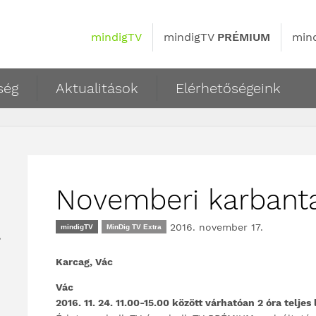
mindigTV
mindigTV
PRÉMIUM
min
ség
Aktualitások
Elérhetőségeink
Novemberi karbant
2016. november 17.
mindigTV
MinDig TV Extra
,
Karcag, Vác
Vác
2016. 11. 24. 11.00-15.00 között várhatóan 2 óra teljes 