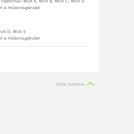
s csatornái: MUX A, MUX B, MUX C, MUX D
el a műsorsugárzás!
MUX D, MUX E
el a műsorsugárzás!
Oldal tetejére