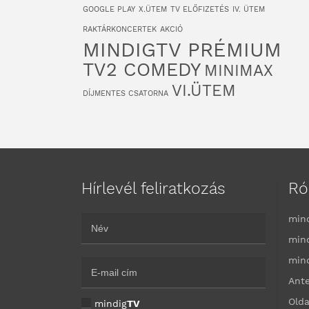
GOOGLE PLAY
X.ÜTEM
TV ELŐFIZETÉS
IV. ÜTEM
RAKTÁRKONCERTEK
AKCIÓ
MINDIGTV PRÉMIUM
TV2 COMEDY
MINIMAX
VI.ÜTEM
DÍJMENTES CSATORNA
Hírlevél feliratkozás
Ró
min
min
min
Ant
Olda
mindig
TV