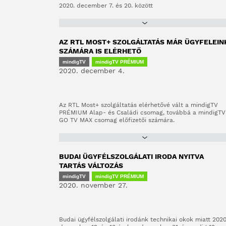
2020. december 7. és 20. között
AZ RTL MOST+ SZOLGÁLTATÁS MÁR ÜGYFELEIN
SZÁMÁRA IS ELÉRHETŐ
mindigTV
mindigTV PRÉMIUM
2020. december 4.
Az RTL Most+ szolgáltatás elérhetővé vált a mindigTV
PRÉMIUM Alap- és Családi csomag, továbbá a mindigTV
GO TV MAX csomag előfizetői számára.
BUDAI ÜGYFÉLSZOLGÁLATI IRODA NYITVA
TARTÁS VÁLTOZÁS
mindigTV
mindigTV PRÉMIUM
2020. november 27.
Budai ügyfélszolgálati irodánk technikai okok miatt 2020