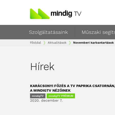
Szolgáltatásaink
Műszaki segít
Főoldal
Aktualitások
Novemberi karbantartások
Hírek
KARÁCSONYI FŐZÉS A TV PAPRIKA CSATORNÁN
A MINDIGTV NÉZŐINEK
mindigTV
mindigTV PRÉMIUM
2020. december 7.