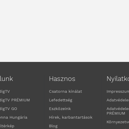
lunk
Hasznos
Nyilat
digTV
Csatorna kínálat
Impresszu
digTV PRÉMIUM
Lefedettség
Adatvédele
digTV GO
Eszközeink
Adatvédele
PRÉMIUM
enna Hungária
Hírek, karbantartások
Környezet
ltérkép
Blog