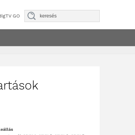
digTV GO
artások
leállás