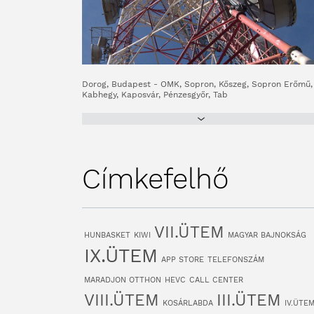
Dorog, Budapest - OMK, Sopron, Kőszeg, Sopron Erőmű,
Kabhegy, Kaposvár, Pénzesgyőr, Tab
Címkefelhő
VII.ÜTEM
HUNBASKET
KIWI
MAGYAR BAJNOKSÁG
IX.ÜTEM
APP STORE
TELEFONSZÁM
MARADJON OTTHON
HEVC
CALL CENTER
VIII.ÜTEM
III.ÜTEM
KOSÁRLABDA
IV.ÜTE