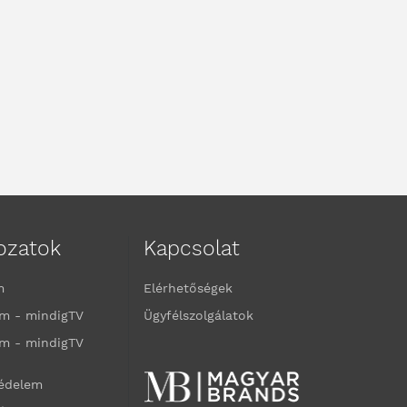
kozatok
Kapcsolat
m
Elérhetőségek
m - mindigTV
Ügyfélszolgálatok
m - mindigTV
védelem