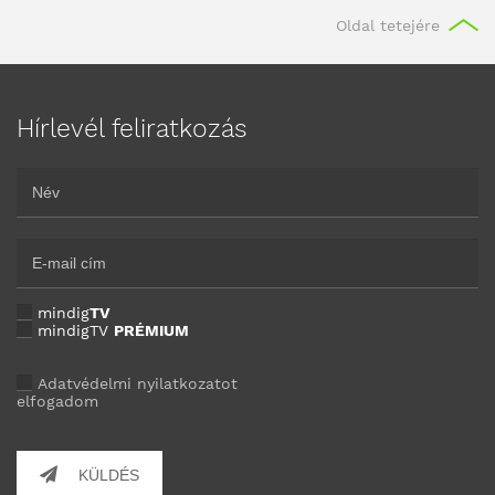
Oldal tetejére
Hírlevél feliratkozás
mindig
TV
mindigTV
PRÉMIUM
Adatvédelmi nyilatkozatot
elfogadom
KÜLDÉS