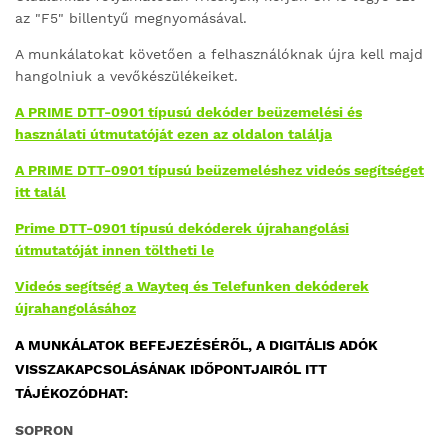
az "F5" billentyű megnyomásával.
A munkálatokat követően a felhasználóknak újra kell majd
hangolniuk a vevőkészülékeiket.
A PRIME DTT-0901 típusú dekóder beüzemelési és
használati útmutatóját ezen az oldalon találja
A PRIME DTT-0901 típusú beüzemeléshez videós segítséget
itt talál
Prime DTT-0901 típusú dekóderek újrahangolási
útmutatóját innen töltheti le
Videós segítség a Wayteq és Telefunken dekóderek
újrahangolásához
A MUNKÁLATOK BEFEJEZÉSÉRŐL, A DIGITÁLIS ADÓK
VISSZAKAPCSOLÁSÁNAK IDŐPONTJAIRÓL ITT
TÁJÉKOZÓDHAT:
SOPRON