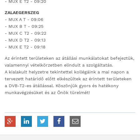
- MUX E T2 - 09:20
ZALAEGERSZEG
- MUX A T - 09:06
- MUX B T - 09:25
- MUX C T2 - 09:22
- MUX D T2 - 09:13
- MUX E T2 - 09:18
Az érintett területeken az átállási munkálatokat befejeztük,
valamennyi vételkörzetben elindult a szolgáltatás.
A kialakult helyzetre tekintettel kollégáink a mai napon a
tervezett határidő előtt elkészültek az érintett területeken
a DVB-T2-es átállással. Köszönjük gyors és hatékony
munkavégzésüket és az Önök türelmét!