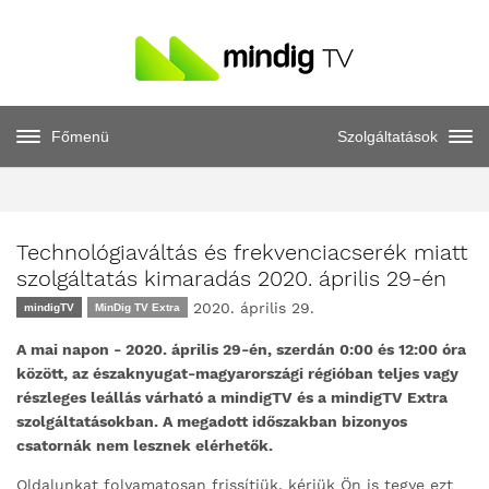
Főmenü
Szolgáltatások
Technológiaváltás és frekvenciacserék miatt
szolgáltatás kimaradás 2020. április 29-én
2020. április 29.
mindigTV
MinDig TV Extra
A mai napon - 2020. április 29-én, szerdán 0:00 és 12:00 óra
között, az északnyugat-magyarországi régióban teljes vagy
részleges leállás várható a mindigTV és a mindigTV Extra
szolgáltatásokban. A megadott időszakban bizonyos
csatornák nem lesznek elérhetők.
Oldalunkat folyamatosan frissítjük, kérjük Ön is tegye ezt