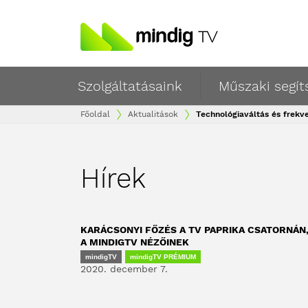
Szolgáltatásaink
Műszaki segít
Főoldal
Aktualitások
Technológiaváltás és frekve
Hírek
KARÁCSONYI FŐZÉS A TV PAPRIKA CSATORNÁN
A MINDIGTV NÉZŐINEK
mindigTV
mindigTV PRÉMIUM
2020. december 7.