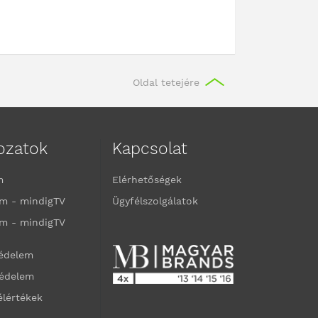
Oldal tetejére
kozatok
Kapcsolat
m
Elérhetőségek
m - mindigTV
Ügyfélszolgálatok
m - mindigTV
védelem
védelem
élértékek