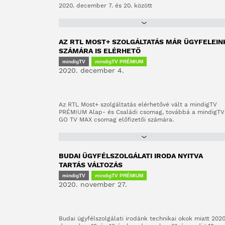
2020. december 7. és 20. között
AZ RTL MOST+ SZOLGÁLTATÁS MÁR ÜGYFELEIN
SZÁMÁRA IS ELÉRHETŐ
mindigTV
mindigTV PRÉMIUM
2020. december 4.
Az RTL Most+ szolgáltatás elérhetővé vált a mindigTV
PRÉMIUM Alap- és Családi csomag, továbbá a mindigTV
GO TV MAX csomag előfizetői számára.
BUDAI ÜGYFÉLSZOLGÁLATI IRODA NYITVA
TARTÁS VÁLTOZÁS
mindigTV
mindigTV PRÉMIUM
2020. november 27.
Budai ügyfélszolgálati irodánk technikai okok miatt 2020