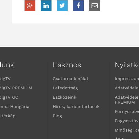
lunk
Hasznos
Nyilat
digTV
Csatorna kínálat
Impresszu
digTV PRÉMIUM
Lefedettség
Adatvédele
digTV GO
Eszközeink
Adatvédele
PRÉMIUM
enna Hungária
Hírek, karbantartások
Környezet
ltérkép
Blog
Fogyasztó
Minőségi c