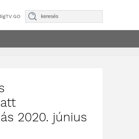
digTV GO
s
att
ás 2020. június