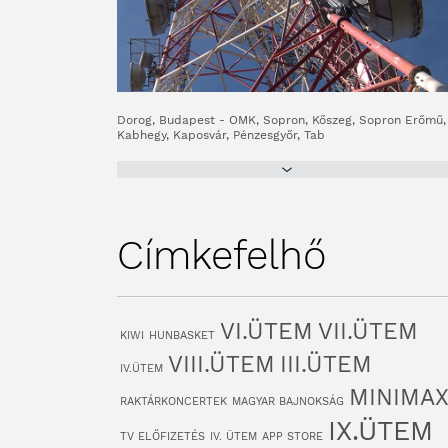
Dorog, Budapest - OMK, Sopron, Kőszeg, Sopron Erőmű,
Kabhegy, Kaposvár, Pénzesgyőr, Tab
Címkefelhő
VI.ÜTEM
VII.ÜTEM
KIWI
HUNBASKET
VIII.ÜTEM
III.ÜTEM
IV.ÜTEM
MINIMA
RAKTÁRKONCERTEK
MAGYAR BAJNOKSÁG
IX.ÜTEM
TV ELŐFIZETÉS
IV. ÜTEM
APP STORE