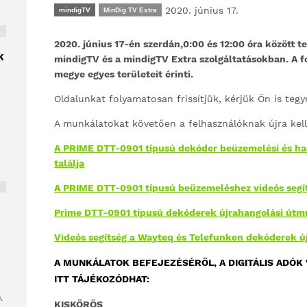
2020. június 17.
mindigTV
MinDig TV Extra
2020. június 17-én szerdán,0:00 és 12:00 óra között te
K
mindigTV és a mindigTV Extra szolgáltatásokban. A 
megye egyes területeit érinti.
Oldalunkat folyamatosan frissítjük, kérjük Ön is teg
A munkálatokat követően a felhasználóknak újra kell
A PRIME DTT-0901 típusú dekóder beüzemelési és has
találja
A PRIME DTT-0901 típusú beüzemeléshez videós segíts
Prime DTT-0901 típusú dekóderek újrahangolási útmut
Videós segítség a Wayteq és Telefunken dekóderek ú
A MUNKÁLATOK BEFEJEZÉSÉRŐL, A DIGITÁLIS ADÓK
ITT TÁJÉKOZÓDHAT:
.
KISKŐRÖS