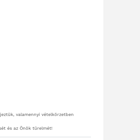
ejeztük, valamennyi vételkörzetben
ét és az Önök türelmét!