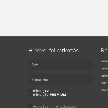
Hírlevél feliratkozás
Ró
min
min
min
Ant
Olda
mindig
TV
mindigTV
PRÉMIUM
Adatvédelmi nyilatkozatot