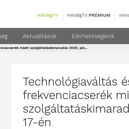
mindigTV
mindigTV
PRÉMIUM
min
ség
Aktualitások
Elérhetőségeink
nciacserék miatt szolgáltatáskimaradás 2020. jún...
Technológiaváltás é
frekvenciacserék mi
,
szolgáltatáskimarad
17-én