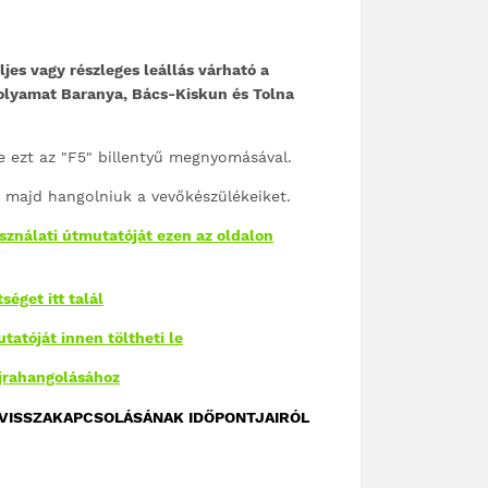
ljes vagy részleges leállás várható a
folyamat Baranya, Bács-Kiskun és Tolna
ye ezt az "F5" billentyű megnyomásával.
 majd hangolniuk a vevőkészülékeiket.
ználati útmutatóját ezen az oldalon
éget itt talál
atóját innen töltheti le
jrahangolásához
 VISSZAKAPCSOLÁSÁNAK IDŐPONTJAIRÓL