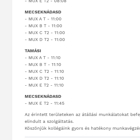
- MUX E T2 - 08:08
MECSEKNÁDASD
- MUX A T - 11:00
- MUX B T - 11:00
- MUX C T2 - 11:00
- MUX D T2 - 11:00
TAMÁSI
- MUX A T - 11:10
- MUX B T - 11:10
- MUX C T2 - 11:10
- MUX D T2 - 11:10
- MUX E T2 - 11:10
MECSEKNÁDASD
- MUX E T2 - 11:45
Az érintett területeken az átállási munkálatokat bef
elindult a szolgáltatás.
Köszönjük kollégáink gyors és hatékony munkavégzés