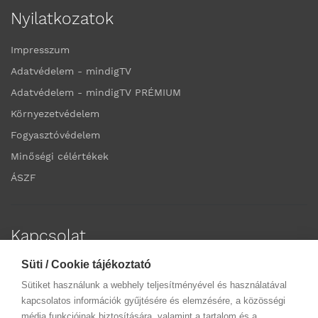
Nyilatkozatok
Impresszum
Adatvédelem - mindigTV
Adatvédelem - mindigTV PRÉMIUM
Környezetvédelem
Fogyasztóvédelem
Minőségi célértékek
ÁSZF
Kapcsolat
Süti / Cookie tájékoztató
Elérhetőségek
Sütiket használunk a webhely teljesítményével és használatával
Ügyfélszolgálatok
kapcsolatos információk gyűjtésére és elemzésére, a közösségi
média funkcióinak biztosítására, valamint a tartalom és a