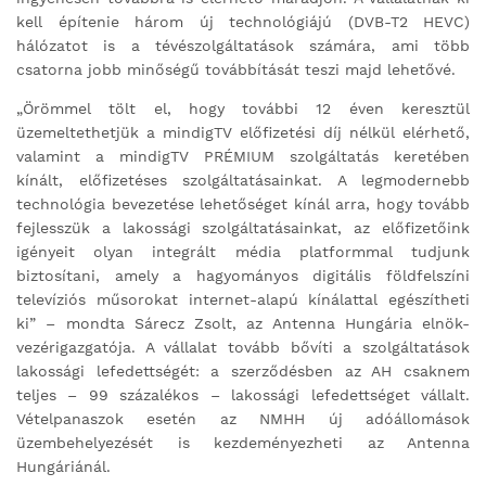
kell építenie három új technológiájú (DVB-T2 HEVC)
hálózatot is a tévészolgáltatások számára, ami több
csatorna jobb minőségű továbbítását teszi majd lehetővé.
„Örömmel tölt el, hogy további 12 éven keresztül
üzemeltethetjük a mindigTV előfizetési díj nélkül elérhető,
valamint a mindigTV PRÉMIUM szolgáltatás keretében
kínált, előfizetéses szolgáltatásainkat. A legmodernebb
technológia bevezetése lehetőséget kínál arra, hogy tovább
fejlesszük a lakossági szolgáltatásainkat, az előfizetőink
igényeit olyan integrált média platformmal tudjunk
biztosítani, amely a hagyományos digitális földfelszíni
televíziós műsorokat internet-alapú kínálattal egészítheti
ki” – mondta Sárecz Zsolt, az Antenna Hungária elnök-
vezérigazgatója. A vállalat tovább bővíti a szolgáltatások
lakossági lefedettségét: a szerződésben az AH csaknem
teljes – 99 százalékos – lakossági lefedettséget vállalt.
Vételpanaszok esetén az NMHH új adóállomások
üzembehelyezését is kezdeményezheti az Antenna
Hungáriánál.