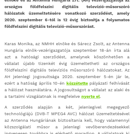
elnöke és az Antenna Hungária Zrt. (AH) vezérigazgatója az
országos földfelszíni digitális televízió-műsorszóró
hálózatok üzemeltetésére vonatkozó szerződést, amely
2020. szeptember 6-tól is 12 évig
biztosítja a folyamatos
földfelszíni digitális televízió-műsorszórást.
Karas Monika, az NMHH elnöke és Sárecz Zsolt, az Antenna
Hungária elnök-vezérigazgatója szeptember 18-án írta alá
azt a hatósági szerződést, amelynek köszönhetően a
vállalat újabb tizenkét évig üzemeltetheti az országos
földfelszíni digitális televíziós műsorszóró hálózatokat. Az
AH jelenlegi jogosultsága 2020. szeptember 5-én jár le,
ezért a hatóság április 10-én
közzétette
pályázati felhívását
a hálózat használatára. A jogosultságot a vállalat az alaki és
a tartalmi vizsgálatnak is megfelelve
nyerte el
.
A szerződés alapján a két, jelenlegivel megegyező
technológiájú (DVB-T MPEG4 AVC) hálózat üzemeltetésével
az Antenna Hungáriának biztosítania kell, hogy valamennyi
közszolgálati műsor a jelenlegi vevőberendezésekkel
ingyenesen továbbra is elérhető maradjon. A vállalatnak ki