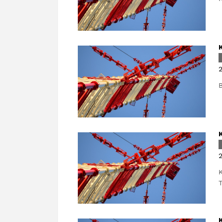
2
B
2
K
T