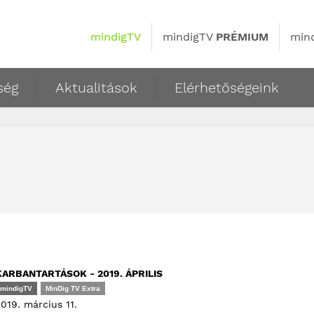
mindigTV
mindigTV
PRÉMIUM
min
ség
Aktualitások
Elérhetőségeink
KARBANTARTÁSOK - 2019. ÁPRILIS
mindigTV
MinDig TV Extra
019. március 11.