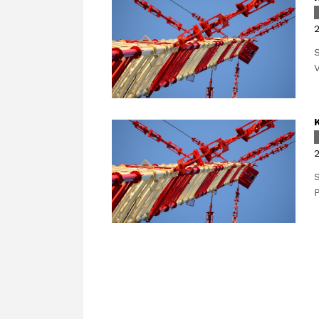
2
S
V
2
S