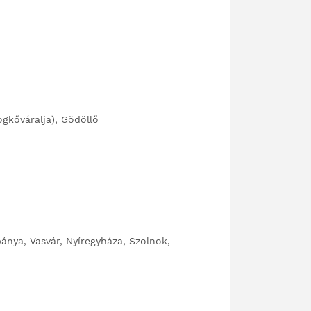
gkőváralja), Gödöllő
ánya, Vasvár, Nyíregyháza, Szolnok,