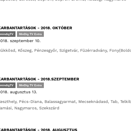
KARBANTARTÁSOK - 2018. OKTÓBER
mindigTV
MinDig TV Extra
018. szeptember 10.
ükkösd, Kőszeg, Pénzesgyőr, Szigetvár, Füzérradvány, Fony(Boldo
KARBANTARTÁSOK - 2018.SZEPTEMBER
mindigTV
MinDig TV Extra
018. augusztus 13.
eszthely, Pécs-Diana, Balassagyarmat, Mecseknádasd, Tab, Telkib
amási, Nagymaros, Szekszárd
KARBANTARTÁSOK - 2018. AUGUSZTUS