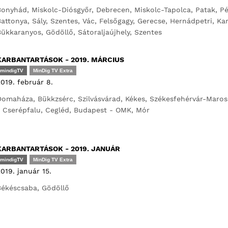
onyhád, Miskolc-Diósgyőr, Debrecen, Miskolc-Tapolca, Patak, Pén
attonya, Sály, Szentes, Vác, Felsőgagy, Gerecse, Hernádpetri, Kar
ükkaranyos, Gödöllő, Sátoraljaújhely, Szentes
KARBANTARTÁSOK - 2019. MÁRCIUS
mindigTV
MinDig TV Extra
019. február 8.
omaháza, Bükkzsérc, Szilvásvárad, Kékes, Székesfehérvár-Maros
 Cserépfalu, Cegléd, Budapest - OMK, Mór
KARBANTARTÁSOK - 2019. JANUÁR
mindigTV
MinDig TV Extra
019. január 15.
Békéscsaba, Gödöllő