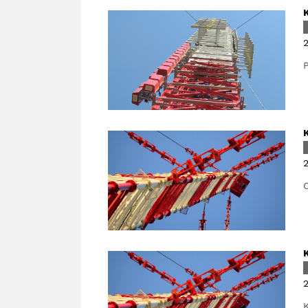
2
P
2
O
2