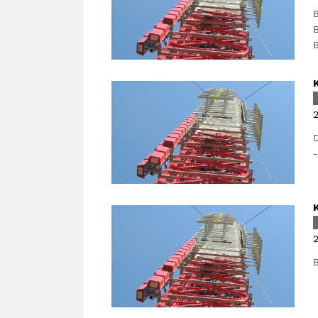
B
B
B
2
D
-
2