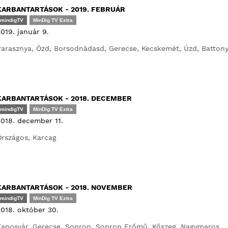
KARBANTARTÁSOK - 2019. FEBRUÁR
mindigTV
MinDig TV Extra
019. január 9.
arasznya, Ózd, Borsodnádasd, Gerecse, Kecskemét, Úzd, Batton
KARBANTARTÁSOK - 2018. DECEMBER
mindigTV
MinDig TV Extra
018. december 11.
rszágos, Karcag
KARBANTARTÁSOK - 2018. NOVEMBER
mindigTV
MinDig TV Extra
018. október 30.
Kaposvár, Gerecse, Sopron, Sopron Erőmű, Kőszeg, Nagymaros