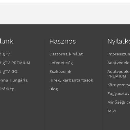
lunk
Hasznos
Nyilat
digTV
Csatorna kínálat
Impresszu
digTV PRÉMIUM
Lefedettség
Adatvédele
digTV GO
Eszközeink
Adatvédele
PRÉMIUM
enna Hungária
Hírek, karbantartások
Környezet
ltérkép
Blog
Fogyasztó
Minőségi c
ÁSZF