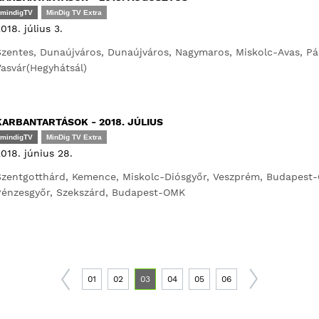
mindigTV
MinDig TV Extra
018. július 3.
zentes, Dunaújváros, Dunaújváros, Nagymaros, Miskolc-Avas, Pá
asvár(Hegyhátsál)
KARBANTARTÁSOK - 2018. JÚLIUS
mindigTV
MinDig TV Extra
018. június 28.
zentgotthárd, Kemence, Miskolc-Diósgyőr, Veszprém, Budapest-
Pénzesgyőr, Szekszárd, Budapest-OMK
01
02
03
04
05
06