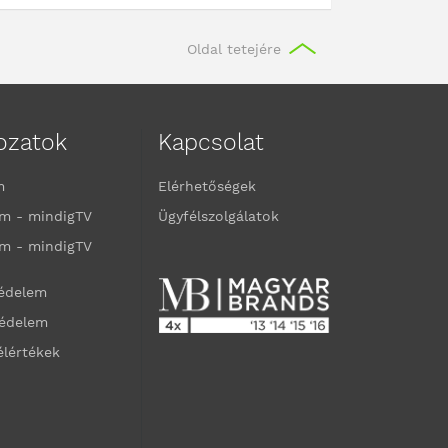
Oldal tetejére
kozatok
Kapcsolat
m
Elérhetőségek
m - mindigTV
Ügyfélszolgálatok
m - mindigTV
védelem
védelem
élértékek