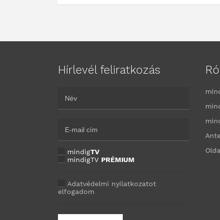
Hírlevél feliratkozás
Ró
min
min
min
Ant
Olda
mindig
TV
mindigTV
PRÉMIUM
Adatvédelmi nyilatkozatot
elfogadom