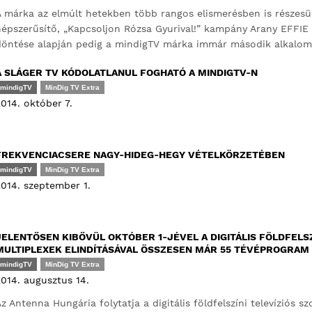
 márka az elmúlt hetekben több rangos elismerésben is részesült, 
épszerűsítő, „Kapcsoljon Rózsa Gyurival!” kampány Arany EFFIE 
öntése alapján pedig a mindigTV márka immár második alkalomm
A SLÁGER TV KÓDOLATLANUL FOGHATÓ A MINDIGTV-N
mindigTV
MinDig TV Extra
014. október 7.
FREKVENCIACSERE NAGY-HIDEG-HEGY VÉTELKÖRZETÉBEN
mindigTV
MinDig TV Extra
014. szeptember 1.
JELENTŐSEN KIBŐVÜL OKTÓBER 1-JÉVEL A DIGITÁLIS FÖLDFELSZÍ
MULTIPLEXEK ELINDÍTÁSÁVAL ÖSSZESEN MÁR 55 TÉVÉPROGRAM
mindigTV
MinDig TV Extra
014. augusztus 14.
z Antenna Hungária folytatja a digitális földfelszíni televíziós s