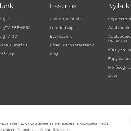
lunk
Hasznos
Nyilat
digTV
Csatorna kínálat
Impresszu
digTV PRÉMIUM
Lefedettség
Adatvédele
digTV GO
Eszközeink
Adatvédele
PRÉMIUM
enna Hungária
Hírek, karbantartások
Környezet
ltérkép
Blog
Fogyasztó
Minőségi c
ÁSZF
olatos információk gyűjtésére és elemzésére, a közösségi média
jlesztésére és testreszabására.
Részletek