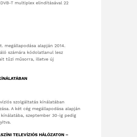
 DVB-T multiplex elindításával 22
t. megállapodása alapján 2014.
ló számára kódolatlanul lesz
t tűzi műsorra, illetve új
 KÍNÁLATÁBAN
evíziós szolgáltatás kínálatában
zása. A két cég megállapodása alapján
 kínálatába, szeptember 30-ig pedig
itva.
SZÍNI TELEVÍZIÓS HÁLÓZATON –