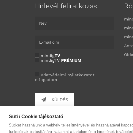
Hírlevél feliratkozás
Ró
min
min
min
Ant
Olda
mindig
TV
mindigTV
PRÉMIUM
Adatvédelmi nyilatkozatot
elfogadom
KÜLDÉS
Süti / Cookie tájékoztató
Sütiket használunk a webhely teljesítményével és használatával kapcs
funkcióinak biztosítására, valamint a tartalom és a hirdetések továbbfe