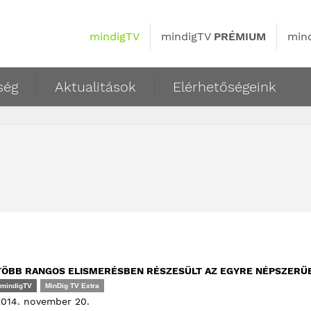
mindigTV
mindigTV
PRÉMIUM
min
ség
Aktualitások
Elérhetőségeink
TÖBB RANGOS ELISMERÉSBEN RÉSZESÜLT AZ EGYRE NÉPSZERŰ
mindigTV
MinDig TV Extra
2014. november 20.