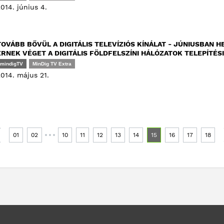
014. június 4.
TOVÁBB BŐVÜL A DIGITÁLIS TELEVÍZIÓS KÍNÁLAT - JÚNIUSBAN
ÉRNEK VÉGET A DIGITÁLIS FÖLDFELSZÍNI HÁLÓZATOK TELEPÍTÉS
mindigTV
MinDig TV Extra
014. május 21.
01
02
10
11
12
13
14
15
16
17
18