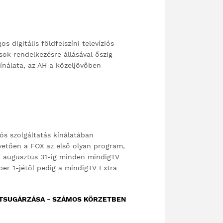
s digitális földfelszíni televíziós
sok rendelkezésre állásával őszig
 kínálata, az AH a közeljövőben
iós szolgáltatás kínálatában
vetően a FOX az első olyan program,
4. augusztus 31-ig minden mindigTV
er 1-jétől pedig a mindigTV Extra
ESZTSUGÁRZÁSA - SZÁMOS KÖRZETBEN