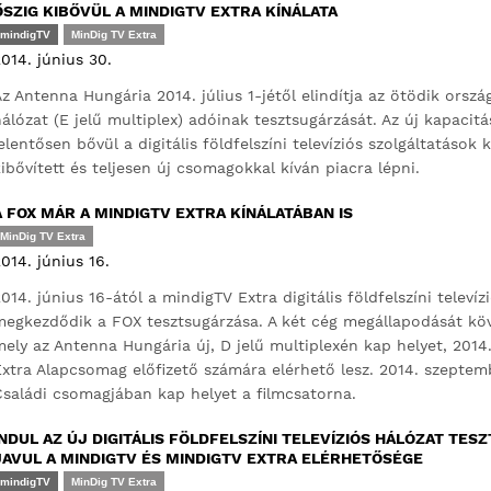
ŐSZIG KIBŐVÜL A MINDIGTV EXTRA KÍNÁLATA
mindigTV
MinDig TV Extra
014. június 30.
z Antenna Hungária 2014. július 1-jétől elindítja az ötödik országo
álózat (E jelű multiplex) adóinak tesztsugárzását. Az új kapacitá
elentősen bővül a digitális földfelszíni televíziós szolgáltatások
ibővített és teljesen új csomagokkal kíván piacra lépni.
A FOX MÁR A MINDIGTV EXTRA KÍNÁLATÁBAN IS
MinDig TV Extra
014. június 16.
014. június 16-ától a mindigTV Extra digitális földfelszíni televíz
egkezdődik a FOX tesztsugárzása. A két cég megállapodását kö
ely az Antenna Hungária új, D jelű multiplexén kap helyet, 201
xtra Alapcsomag előfizető számára elérhető lesz. 2014. szeptemb
saládi csomagjában kap helyet a filmcsatorna.
INDUL AZ ÚJ DIGITÁLIS FÖLDFELSZÍNI TELEVÍZIÓS HÁLÓZAT T
JAVUL A MINDIGTV ÉS MINDIGTV EXTRA ELÉRHETŐSÉGE
mindigTV
MinDig TV Extra