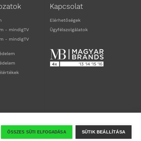
kozatok
Kapcsolat
m
Elérhetőségek
m - mindigTV
Ügyfélszolgálatok
m - mindigTV
védelem
védelem
élértékek
ÖSSZES SÜTI ELFOGADÁSA
SÜTIK BEÁLLÍTÁSA