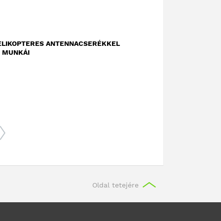
 HELIKOPTERES ANTENNACSERÉKKEL
I MUNKÁI
Oldal tetejére