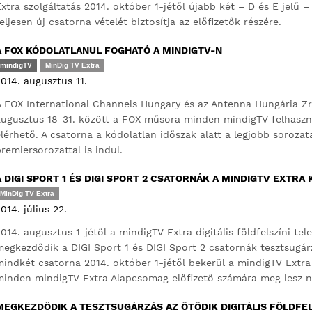
xtra szolgáltatás 2014. október 1-jétől újabb két – D és E jelű –
eljesen új csatorna vételét biztosítja az előfizetők részére.
A FOX KÓDOLATLANUL FOGHATÓ A MINDIGTV-N
mindigTV
MinDig TV Extra
014. augusztus 11.
 FOX International Channels Hungary és az Antenna Hungária Zr
ugusztus 18-31. között a FOX műsora minden mindigTV felhaszná
lérhető. A csatorna a kódolatlan időszak alatt a legjobb sorozatai
remiersorozattal is indul.
A DIGI SPORT 1 ÉS DIGI SPORT 2 CSATORNÁK A MINDIGTV EXTRA
MinDig TV Extra
014. július 22.
014. augusztus 1-jétől a mindigTV Extra digitális földfelszíni tel
egkezdődik a DIGI Sport 1 és DIGI Sport 2 csatornák tesztsugár
indkét csatorna 2014. október 1-jétől bekerül a mindigTV Extra
inden mindigTV Extra Alapcsomag előfizető számára meg lesz ny
MEGKEZDŐDIK A TESZTSUGÁRZÁS AZ ÖTÖDIK DIGITÁLIS FÖLDFEL