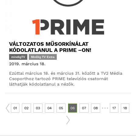
VÁLTOZATOS MŰSORKÍNÁLAT
KÓDOLATLANUL A PRIME –ON!
mindigTV
MinDig TV Extra
2019. március 18.
Ezúttal március 18. és március 31. között a TV2 Média
Csoporthoz tartozó PRIME televíziós csatornát
láthatják kódolatlanul a nézők.
01
02
03
04
05
06
07
08
17
18