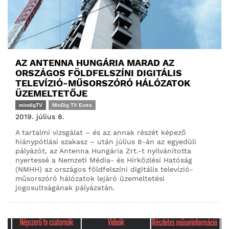
AZ ANTENNA HUNGÁRIA MARAD AZ
ORSZÁGOS FÖLDFELSZÍNI DIGITÁLIS
TELEVÍZIÓ-MŰSORSZÓRÓ HÁLÓZATOK
ÜZEMELTETŐJE
mindigTV
MinDig TV Extra
2019. július 8.
A tartalmi vizsgálat – és az annak részét képező
hiánypótlási szakasz – után július 8-án az egyedüli
pályázót, az Antenna Hungária Zrt.-t nyilvánította
nyertessé a Nemzeti Média- és Hírközlési Hatóság
(NMHH) az országos földfelszíni digitális televízió-
műsorszóró hálózatok lejáró üzemeltetési
jogosultságának pályázatán.