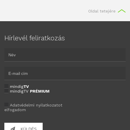
Oldal tetejére
Hírlevél feliratkozás
mindig
TV
mindigTV
PRÉMIUM
Adatvédelmi nyilatkozatot
elfogadom
KÜLDÉS