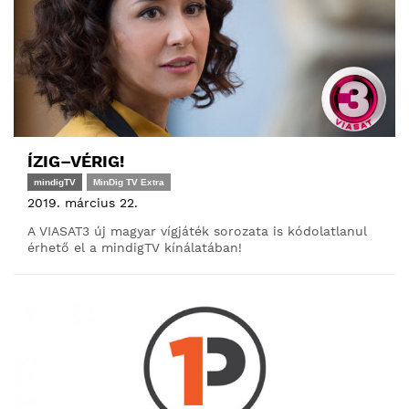
ÍZIG–VÉRIG!
mindigTV
MinDig TV Extra
2019. március 22.
A VIASAT3 új magyar vígjáték sorozata is kódolatlanul
érhető el a mindigTV kínálatában!