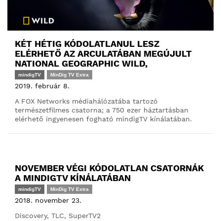
KÉT HÉTIG KÓDOLATLANUL LESZ
ELÉRHETŐ AZ ARCULATÁBAN MEGÚJULT
NATIONAL GEOGRAPHIC WILD,
mindigTV
MinDig TV Extra
2019. február 8.
A FOX Networks médiahálózatába tartozó
természetfilmes csatorna; a 750 ezer háztartásban
elérhető ingyenesen fogható mindigTV kínálatában.
NOVEMBER VÉGI KÓDOLATLAN CSATORNÁK
A MINDIGTV KÍNÁLATÁBAN
mindigTV
MinDig TV Extra
2018. november 23.
Discovery, TLC, SuperTV2