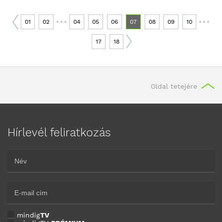
01
02
04
05
06
07
08
09
10
17
18
Oldal tetejére
Hírlevél feliratkozás
mindig
TV