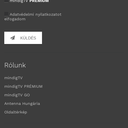
mindigTV
PRÉMIUM
Adatvédelmi nyilatkozatot
elfogadom
KÜLDÉS
Rólunk
mindigTV
mindigTV PRÉMIUM
mindigTV GO
Antenna Hungária
Oldaltérkép