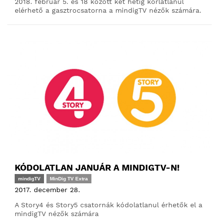
2018. február 5. és 18 között két hétig korlátlanul
elérhető a gasztrocsatorna a mindigTV nézők számára.
KÓDOLATLAN JANUÁR A MINDIGTV-N!
mindigTV
MinDig TV Extra
2017. december 28.
A Story4 és Story5 csatornák kódolatlanul érhetők el a
mindigTV nézők számára