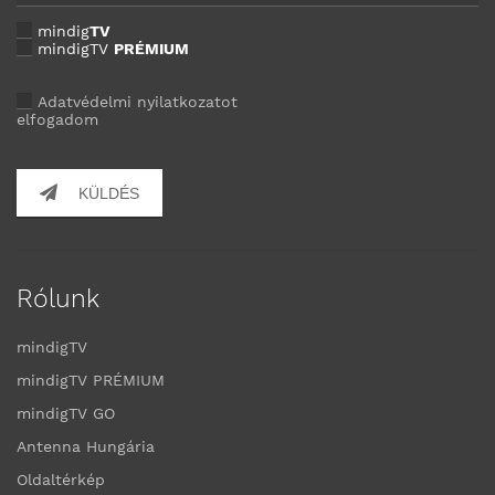
mindig
TV
mindigTV
PRÉMIUM
Adatvédelmi nyilatkozatot
elfogadom
KÜLDÉS
Rólunk
mindigTV
mindigTV PRÉMIUM
mindigTV GO
Antenna Hungária
Oldaltérkép