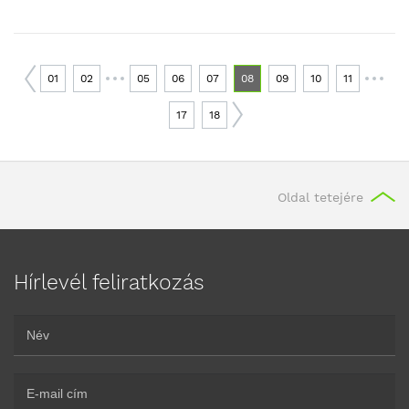
01
02
05
06
07
08
09
10
11
17
18
Oldal tetejére
Hírlevél feliratkozás