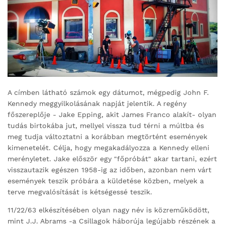
A címben látható számok egy dátumot, mégpedig John F.
Kennedy meggyilkolásának napját jelentik. A regény
főszereplője - Jake Epping, akit James Franco alakít- olyan
tudás birtokába jut, mellyel vissza tud térni a múltba és
meg tudja változtatni a korábban megtörtént események
kimenetelét. Célja, hogy megakadályozza a Kennedy elleni
merényletet. Jake először egy "főpróbát" akar tartani, ezért
visszautazik egészen 1958-ig az időben, azonban nem várt
események teszik próbára a küldetése közben, melyek a
terve megvalósítását is kétségessé teszik.
11/22/63 elkészítésében olyan nagy név is közreműködött,
mint J.J. Abrams -a Csillagok háborúja legújabb részének a