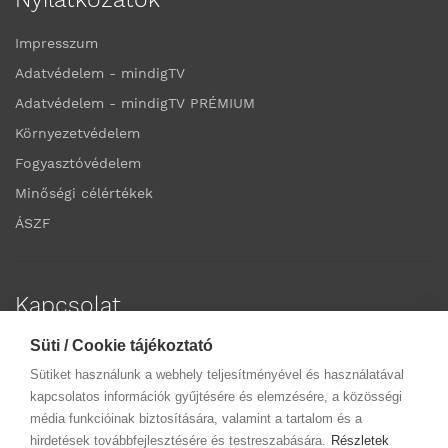
Impresszum
Adatvédelem - mindigTV
Adatvédelem - mindigTV PRÉMIUM
Környezetvédelem
Fogyasztóvédelem
Minőségi célértékek
ÁSZF
Kapcsolat
Süti / Cookie tájékoztató
Elérhetőségek
Sütiket használunk a webhely teljesítményével és használatával
Ügyfélszolgálatok
kapcsolatos információk gyűjtésére és elemzésére, a közösségi
média funkcióinak biztosítására, valamint a tartalom és a
hirdetések továbbfejlesztésére és testreszabására.
Részletek