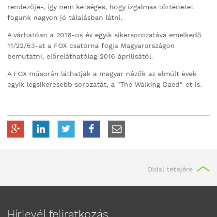
rendezője-, így nem kétséges, hogy izgalmas történetet
fogunk nagyon jó tálalásban látni.
A várhatóan a 2016-os év egyik sikersorozatává emelkedő
11/22/63-at a FOX csatorna fogja Magyarországon
bemutatni, előreláthatólag 2016 áprilisától.
A FOX műsorán láthatják a magyar nézők az elmúlt évek
egyik legsikeresebb sorozatát, a "The Walking Daed"-et is.
Oldal tetejére
Hírlevél feliratkozás