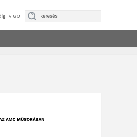
digTV GO
S AZ AMC MŰSORÁBAN