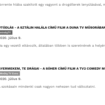
orrente hiába szakított egy vagyont a drogdílerek lenyúlásával, 
UTÓDLÁS - A SZTÁLIN HALÁLA CÍMŰ FILM A DUNA TV MŰSORÁBA
mindigTV
020. július 9.
a egy vezető eltávozik, általában többen is szeretnének a helyér
GYERMEKEM, TE DRÁGA! - A SÓHER CÍMŰ FILM A TV2 COMEDY 
MinDig TV Extra
020. július 9.
 szokásain mindenki csak nagyon nehezen tud változtatni.