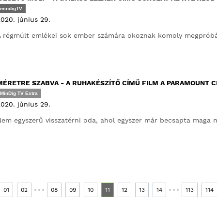
mindigTV
020. június 29.
A régmúlt emlékei sok ember számára okoznak komoly megpróbál
MÉRETRE SZABVA - A RUHAKÉSZÍTŐ CÍMŰ FILM A PARAMOUNT
MinDig TV Extra
020. június 29.
em egyszerű visszatérni oda, ahol egyszer már becsapta maga m
01
02
08
09
10
11
12
13
14
113
114