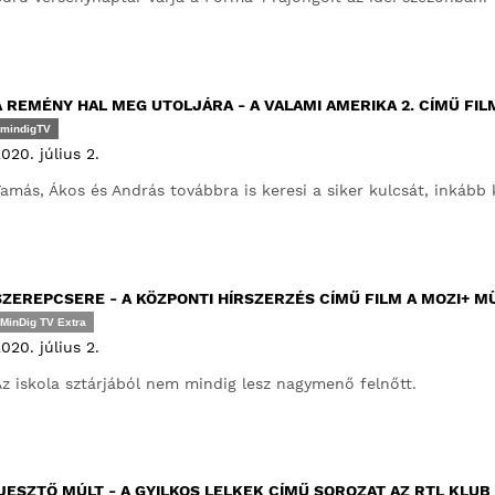
A REMÉNY HAL MEG UTOLJÁRA - A VALAMI AMERIKA 2. CÍMŰ FI
mindigTV
020. július 2.
amás, Ákos és András továbbra is keresi a siker kulcsát, inkább 
SZEREPCSERE - A KÖZPONTI HÍRSZERZÉS CÍMŰ FILM A MOZI+ 
MinDig TV Extra
020. július 2.
z iskola sztárjából nem mindig lesz nagymenő felnőtt.
IJESZTŐ MÚLT - A GYILKOS LELKEK CÍMŰ SOROZAT AZ RTL KLU