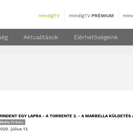
mindigTV
mindigTV
PRÉMIUM
min
ség
Aktualitások
Elérhetőségeink
MINDENT EGY LAPRA - A TORRENTE 2. - A MARBELLA KÜLDETÉ
MinDig TV Extra
020. július 13.