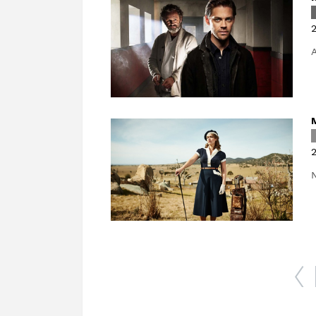
2
2
N