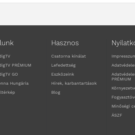
lunk
Hasznos
Nyilat
digTV
Csatorna kínálat
Impresszu
digTV PRÉMIUM
Lefedettség
Adatvédele
digTV GO
Eszközeink
Adatvédele
PRÉMIUM
enna Hungária
Hírek, karbantartások
Környezet
ltérkép
Blog
Fogyasztó
Minőségi c
ÁSZF