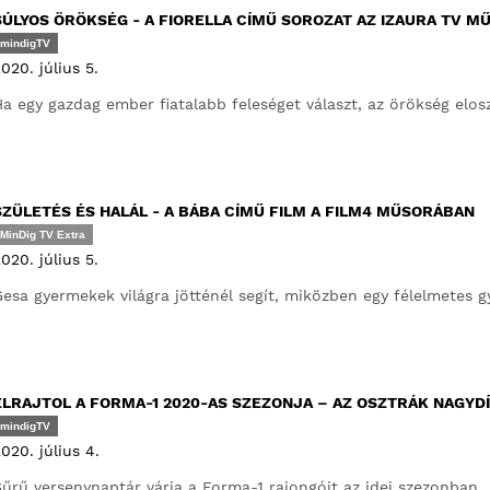
SÚLYOS ÖRÖKSÉG - A FIORELLA CÍMŰ SOROZAT AZ IZAURA TV 
mindigTV
020. július 5.
a egy gazdag ember fiatalabb feleséget választ, az örökség elosz
SZÜLETÉS ÉS HALÁL - A BÁBA CÍMŰ FILM A FILM4 MŰSORÁBAN
MinDig TV Extra
020. július 5.
esa gyermekek világra jötténél segít, miközben egy félelmetes gyil
ELRAJTOL A FORMA-1 2020-AS SZEZONJA – AZ OSZTRÁK NAGYD
mindigTV
020. július 4.
űrű versenynaptár várja a Forma-1 rajongóit az idei szezonban.