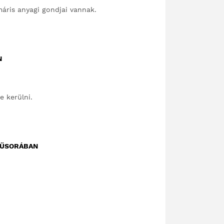
máris anyagi gondjai vannak.
N
e kerülni.
MŰSORÁBAN