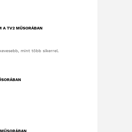
LM A TV2 MŰSORÁBAN
kevesebb, mint több sikerrel.
MŰSORÁBAN
B MŰSORÁBAN