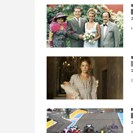
2
H
2
G
2
S