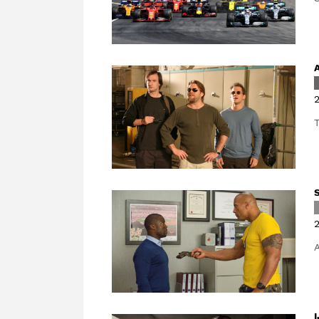
2
T
2
A