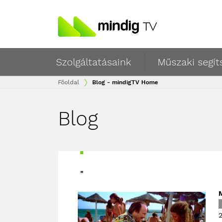
Szolgáltatásaink
Műszaki segít
Főoldal
Blog - mindigTV Home
Blog
"
2