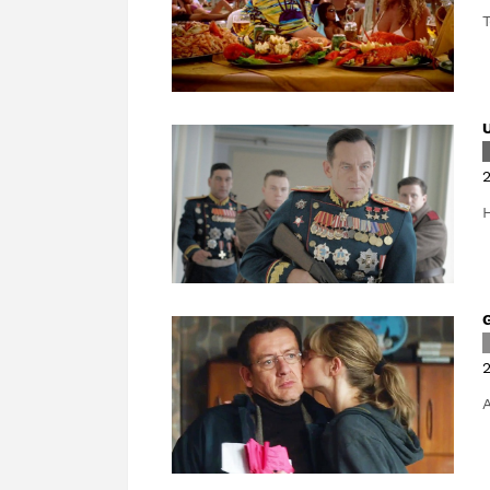
T
2
H
2
A