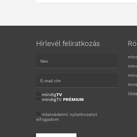
Hírlevél feliratkozás
Ró
min
min
min
Ant
Olda
mindig
TV
mindigTV
PRÉMIUM
Adatvédelmi nyilatkozatot
elfogadom