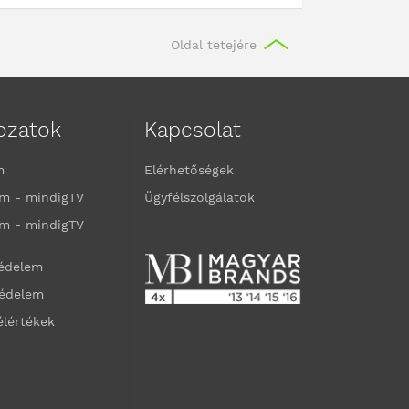
Oldal tetejére
kozatok
Kapcsolat
m
Elérhetőségek
m - mindigTV
Ügyfélszolgálatok
m - mindigTV
védelem
védelem
élértékek