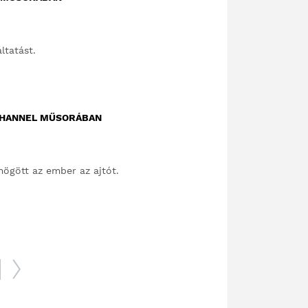
tatást.
 CHANNEL MŰSORÁBAN
ögött az ember az ajtót.