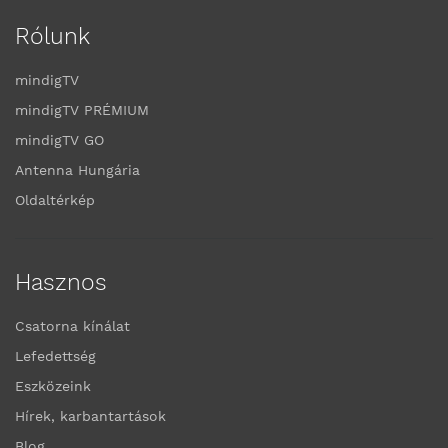
Rólunk
mindigTV
mindigTV PRÉMIUM
mindigTV GO
Antenna Hungária
Oldaltérkép
Hasznos
Csatorna kínálat
Lefedettség
Eszközeink
Hírek, karbantartások
Blog