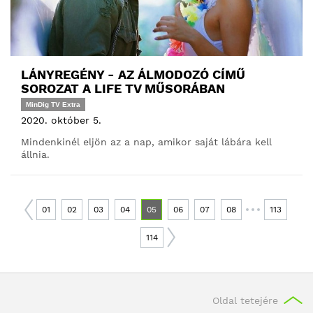
LÁNYREGÉNY - AZ ÁLMODOZÓ CÍMŰ
SOROZAT A LIFE TV MŰSORÁBAN
MinDig TV Extra
2020. október 5.
Mindenkinél eljön az a nap, amikor saját lábára kell
állnia.
01
02
03
04
05
06
07
08
113
114
Oldal tetejére