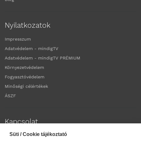
Nyilatkozatok
Impresszum
Adatvédelem - mindigTV
Adatvédelem - mindigTV PRÉMIUM
Környezetvédelem
Fogyasztóvédelem
Minőségi célértékek
ÁSZF
Kapcsolat
Süti / Cookie tájékoztató
Elérhetőségek