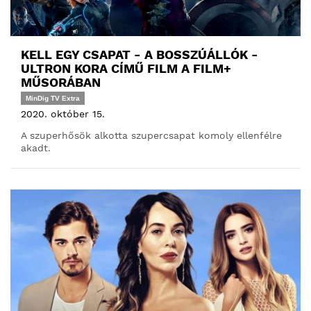
KELL EGY CSAPAT - A BOSSZÚÁLLÓK -
ULTRON KORA CÍMŰ FILM A FILM+
MŰSORÁBAN
MinDig TV Extra
2020. október 15.
A szuperhősök alkotta szupercsapat komoly ellenfélre
akadt.