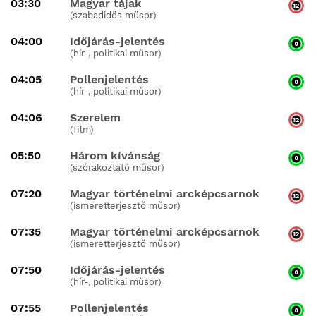
03:30
Magyar tájak
(szabadidős műsor)
04:00
Időjárás-jelentés
(hír-, politikai műsor)
04:05
Pollenjelentés
(hír-, politikai műsor)
04:06
Szerelem
(film)
05:50
Három kívánság
(szórakoztató műsor)
07:20
Magyar történelmi arcképcsarnok
(ismeretterjesztő műsor)
07:35
Magyar történelmi arcképcsarnok
(ismeretterjesztő műsor)
07:50
Időjárás-jelentés
(hír-, politikai műsor)
07:55
Pollenjelentés