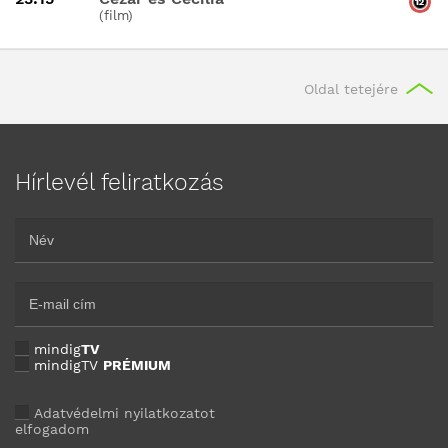
(film)
Oldal tetejére
Hírlevél feliratkozás
mindig
TV
mindigTV
PRÉMIUM
Adatvédelmi nyilatkozatot
elfogadom