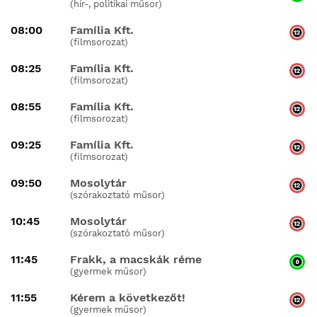
(hír-, politikai műsor)
08:00
Família Kft.
(filmsorozat)
08:25
Família Kft.
(filmsorozat)
08:55
Família Kft.
(filmsorozat)
09:25
Família Kft.
(filmsorozat)
09:50
Mosolytár
(szórakoztató műsor)
10:45
Mosolytár
(szórakoztató műsor)
11:45
Frakk, a macskák réme
(gyermek műsor)
11:55
Kérem a következőt!
(gyermek műsor)