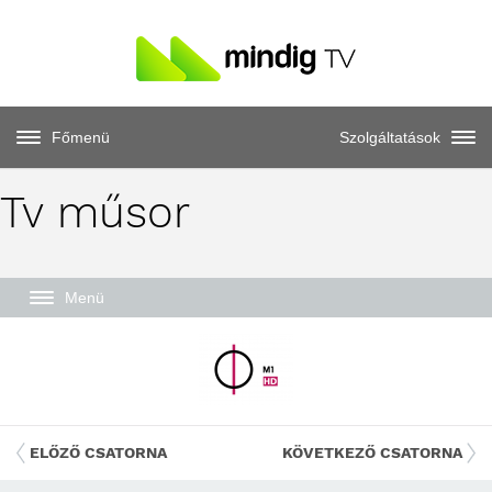
Főmenü
Szolgáltatások
Tv műsor
Menü
ELŐZŐ CSATORNA
KÖVETKEZŐ CSATORNA