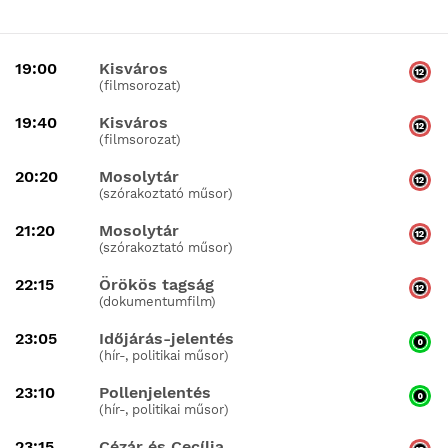
19:00
Kisváros
(filmsorozat)
19:40
Kisváros
(filmsorozat)
20:20
Mosolytár
(szórakoztató műsor)
21:20
Mosolytár
(szórakoztató műsor)
22:15
Örökös tagság
(dokumentumfilm)
23:05
Időjárás-jelentés
(hír-, politikai műsor)
23:10
Pollenjelentés
(hír-, politikai műsor)
23:15
Cézár és Cecília