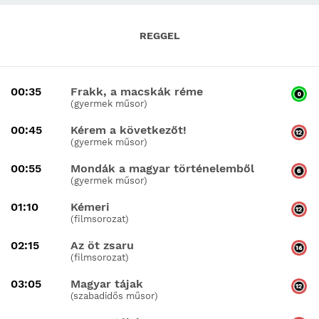
REGGEL
00:35
Frakk, a macskák réme
(gyermek műsor)
00:45
Kérem a következőt!
(gyermek műsor)
00:55
Mondák a magyar történelemből
(gyermek műsor)
01:10
Kémeri
(filmsorozat)
02:15
Az öt zsaru
(filmsorozat)
03:05
Magyar tájak
(szabadidős műsor)