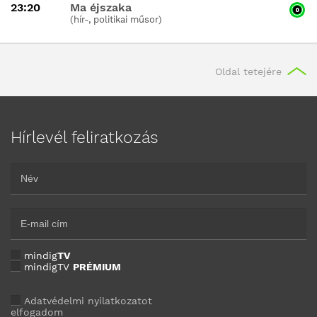
23:20
Ma éjszaka
(hír-, politikai műsor)
Oldal tetejére
Hírlevél feliratkozás
mindig
TV
mindigTV
PRÉMIUM
Adatvédelmi nyilatkozatot
elfogadom