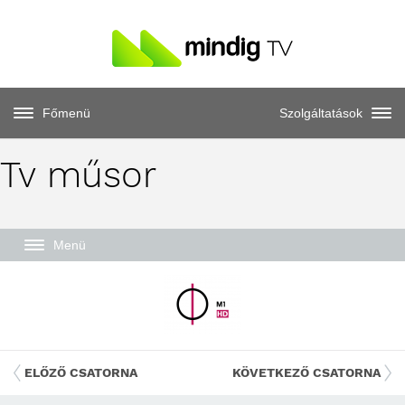
Főmenü
Szolgáltatások
Tv műsor
Menü
ELŐZŐ CSATORNA
KÖVETKEZŐ CSATORNA