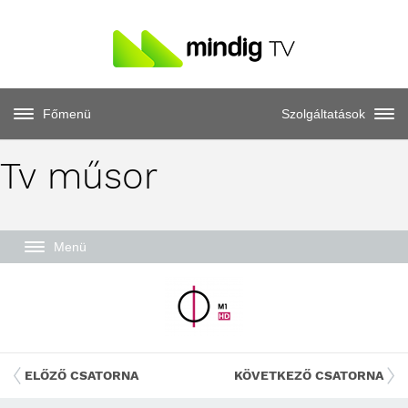
Főmenü
Szolgáltatások
Tv műsor
Menü
ELŐZŐ CSATORNA
KÖVETKEZŐ CSATORNA