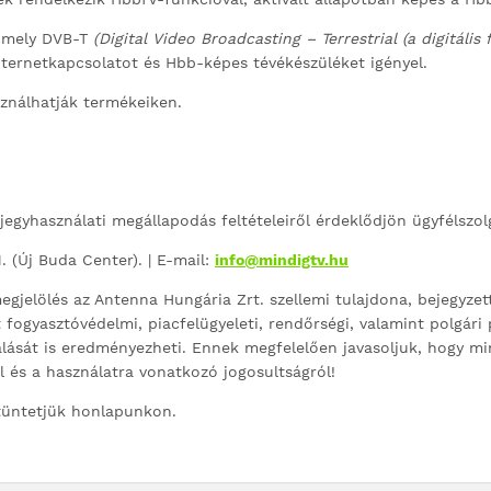
s, mely DVB-T
(Digital Video Broadcasting – Terrestrial (a digitális 
ternetkapcsolatot és Hbb-képes tévékészüléket igényel.
ználhatják termékeiken.
jegyhasználati megállapodás feltételeiről érdeklődjön ügyfélszo
 (Új Buda Center). | E-mail:
info@mindigtv.hu
gjelölés az Antenna Hungária Zrt. szellemi tulajdona, bejegyzet
t fogyasztóvédelmi, piacfelügyeleti, rendőrségi, valamint polgári
lását is eredményezheti. Ennek megfelelően javasoljuk, hogy mi
 és a használatra vonatkozó jogosultságról!
ltüntetjük honlapunkon.