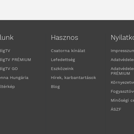
lunk
Hasznos
Nyilat
digTV
Csatorna kínálat
Impresszu
digTV PRÉMIUM
Lefedettség
Adatvédele
digTV GO
Eszközeink
Adatvédele
PRÉMIUM
enna Hungária
Hírek, karbantartások
Környezet
ltérkép
Blog
Fogyasztó
Minőségi c
ÁSZF