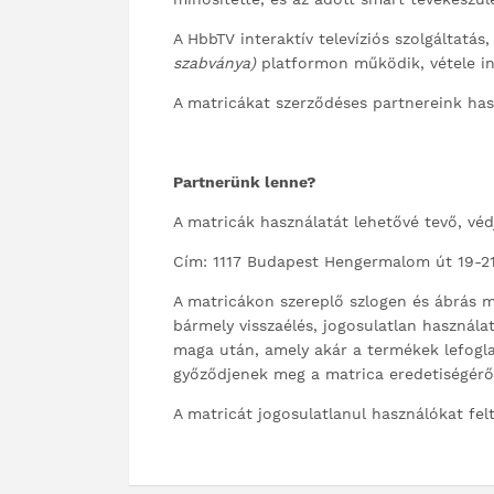
A HbbTV interaktív televíziós szolgáltatá
szabványa)
platformon működik, vétele in
A matricákat szerződéses partnereink has
Partnerünk lenne?
A matricák használatát lehetővé tevő, véd
Cím: 1117 Budapest Hengermalom út 19-21.
A matricákon szereplő szlogen és ábrás me
bármely visszaélés, jogosulatlan használa
maga után, amely akár a termékek lefogla
győződjenek meg a matrica eredetiségéről
A matricát jogosulatlanul használókat fe