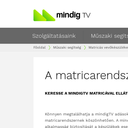
Szolgáltatásaink
Műszaki segít
Főoldal
Műszaki segítség
Matricás vevőkészülék
A matricarends
KERESSE A MINDIGTV MATRICÁVAL ELLÁ
Könnyen megtalálhatja a mindigTV adások
matricarendszernek köszönhetően. A mindig
alkalmasság biztosítását a készülékek ese