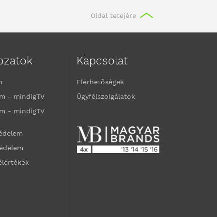
Oldal tetejére
kozatok
Kapcsolat
m
Elérhetőségek
m - mindigTV
Ügyfélszolgálatok
m - mindigTV
védelem
védelem
élértékek