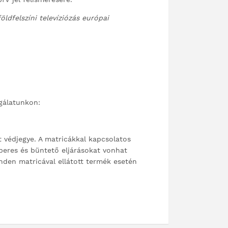
földfelszíni televíziózás európai
lgálatunkon:
t védjegye. A matricákkal kapcsolatos
 peres és büntető eljárásokat vonhat
nden matricával ellátott termék esetén