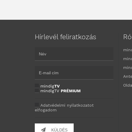
Hírlevél feliratkozás
Ró
min
min
min
Ant
Olda
mindig
TV
mindigTV
PRÉMIUM
Adatvédelmi nyilatkozatot
elfogadom
KÜLDÉS