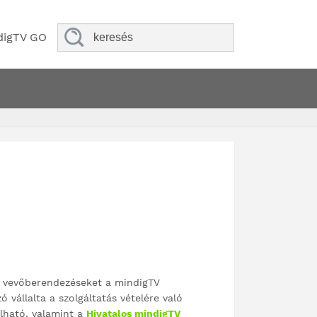
digTV GO
s vevőberendezéseket a mindigTV
 vállalta a szolgáltatás vételére való
álható, valamint a
Hivatalos mindigTV