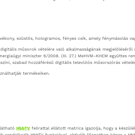
vékony, ezüstös, hologramos, fényes csík, amely fénymásolás va
 digitális műsorok vételére való alkalmasságának megjelöléséről s
energiaügyi miniszter 6/2008. (XI. 27.) MeHVM–KHEM együttes rendel
zíni, szabad hozzáférésű digitális televíziós műsorszórás vételér
ználhatják termékeiken.
 látható
HbbTV
felirattal ellátott matrica igazolja, hogy a készül
ék rendelkezik HbbTV-funkcióval, aktivált állapotban képes a Hbb