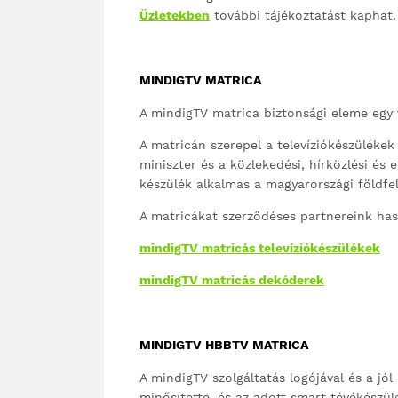
Üzletekben
további tájékoztatást kaphat.
MINDIGTV MATRICA
A mindigTV matrica biztonsági eleme egy 
A matricán szerepel a televíziókészülékek
miniszter és a közlekedési, hírközlési és 
készülék alkalmas a magyarországi földfels
A matricákat szerződéses partnereink has
mindigTV matricás televíziókészülékek
mindigTV matricás dekóderek
​MINDIGTV HBBTV MATRICA
A mindigTV szolgáltatás logójával és a jól
minősítette, és az adott smart tévékészül