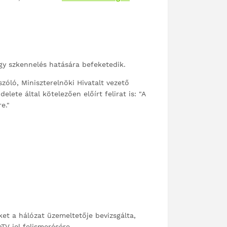
gy szkennelés hatására befeketedik.
zóló, Miniszterelnöki Hivatalt vezető
ete által kötelezően előírt felirat is: "A
e."
éket a hálózat üzemeltetője bevizsgálta,
TV jel felismerésére.