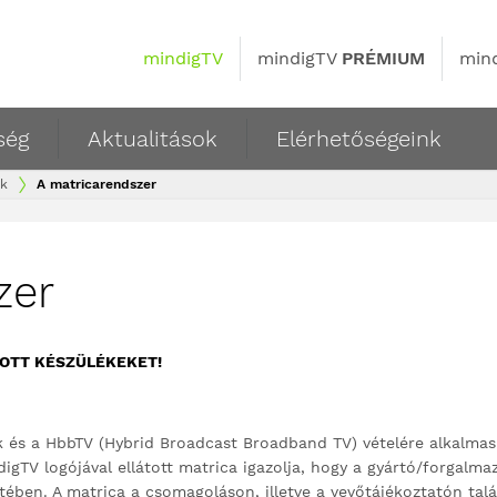
mindigTV
mindigTV
PRÉMIUM
min
ség
Aktualitások
Elérhetőségeink
ek
A matricarendszer
zer
TOTT KÉSZÜLÉKEKET!
 és a HbbTV (Hybrid Broadcast Broadband TV) vételére alkalma
TV logójával ellátott matrica igazolja, hogy a gyártó/forgalmazó
tében. A matrica a csomagoláson, illetve a vevőtájékoztatón tal