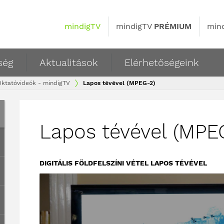
mindigTV
mindigTV
PRÉMIUM
min
ség
Aktualitások
Elérhetőségeink
Oktatóvideók - mindigTV
Lapos tévével (MPEG-2)
Lapos tévével (MPE
DIGITÁLIS FÖLDFELSZÍNI VÉTEL LAPOS TÉVÉVEL