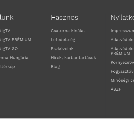
lunk
Hasznos
Nyilat
digTV
Csatorna kínálat
Impresszu
digTV PRÉMIUM
Lefedettség
Adatvédele
digTV GO
Eszközeink
Adatvédele
PRÉMIUM
enna Hungária
Hírek, karbantartások
Környezet
ltérkép
Blog
Fogyasztó
Minőségi c
ÁSZF