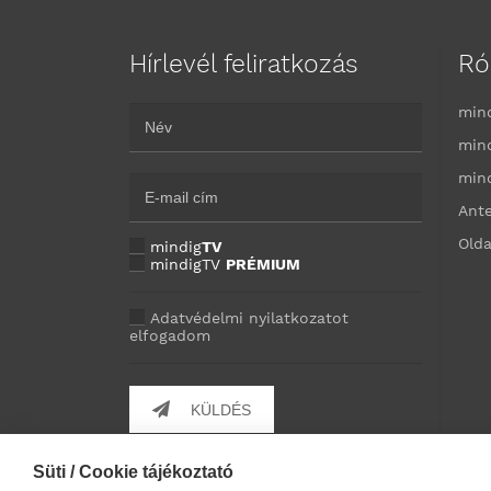
Hírlevél feliratkozás
Ró
min
min
min
Ant
Olda
mindig
TV
mindigTV
PRÉMIUM
Adatvédelmi nyilatkozatot
elfogadom
KÜLDÉS
Süti / Cookie tájékoztató