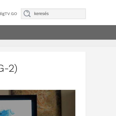
digTV GO
G-2)