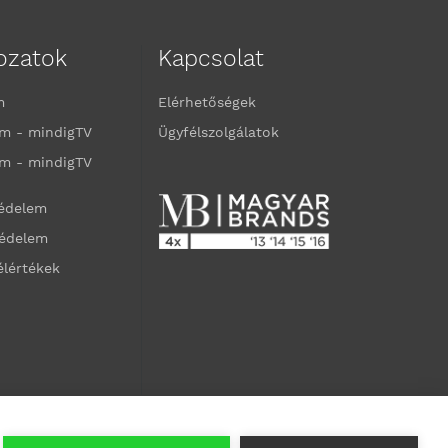
kozatok
Kapcsolat
m
Elérhetőségek
m - mindigTV
Ügyfélszolgálatok
m - mindigTV
védelem
védelem
élértékek