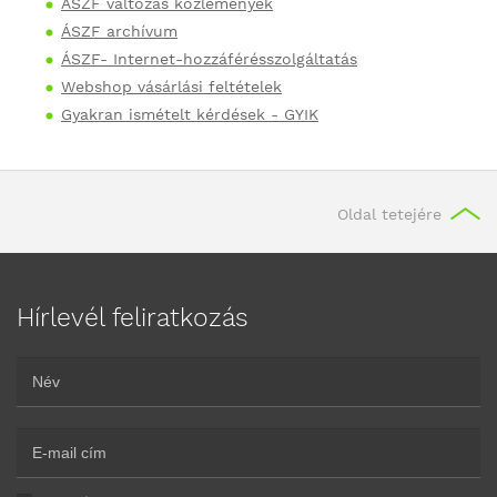
ÁSZF változás közlemények
ÁSZF archívum
ÁSZF- Internet-hozzáférésszolgáltatás
Webshop vásárlási feltételek
Gyakran ismételt kérdések - GYIK
Oldal tetejére
Hírlevél feliratkozás