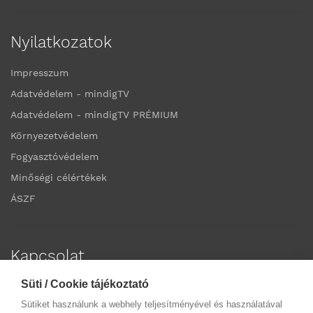
Nyilatkozatok
Impresszum
Adatvédelem - mindigTV
Adatvédelem - mindigTV PRÉMIUM
Környezetvédelem
Fogyasztóvédelem
Minőségi célértékek
ÁSZF
Kapcsolat
Süti / Cookie tájékoztató
Elérhetőségek
Sütiket használunk a webhely teljesítményével és használatával
Ügyfélszolgálatok