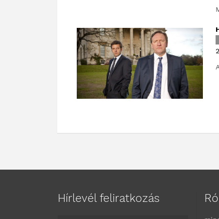
M
2
A
Hírlevél feliratkozás
Ró