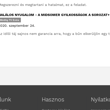
egszerezni és megtartani a hatalmat, ez a feladat.
HALÁLOS NYUGALOM - A MIDSOMER GYILKOSSÁGOK A SOROZAT
MinDig TV Extra
020. szeptember 24.
z idilli táj sajnos nem garancia arra, hogy a bűn elkerüljön egy t
lunk
Hasznos
Nyilat