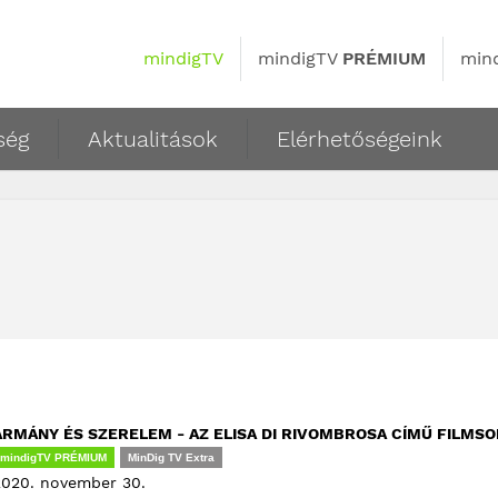
mindigTV
mindigTV
PRÉMIUM
min
ség
Aktualitások
Elérhetőségeink
ÁRMÁNY ÉS SZERELEM - AZ ELISA DI RIVOMBROSA CÍMŰ FILMS
mindigTV PRÉMIUM
MinDig TV Extra
2020. november 30.