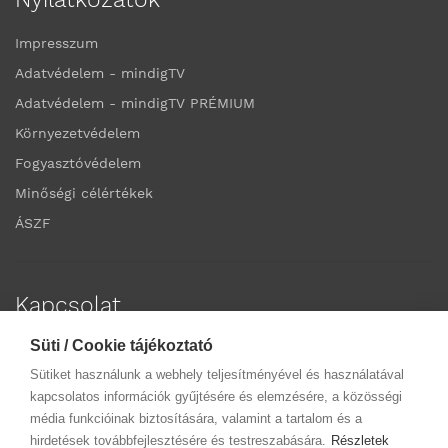
Impresszum
Adatvédelem - mindigTV
Adatvédelem - mindigTV PRÉMIUM
Környezetvédelem
Fogyasztóvédelem
Minőségi célértékek
ÁSZF
Kapcsolat
Süti / Cookie tájékoztató
Elérhetőségek
Sütiket használunk a webhely teljesítményével és használatával
Ügyfélszolgálatok
kapcsolatos információk gyűjtésére és elemzésére, a közösségi
média funkcióinak biztosítására, valamint a tartalom és a
hirdetések továbbfejlesztésére és testreszabására.
Részletek