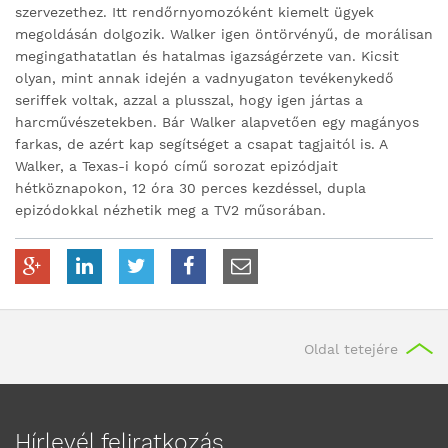
szervezethez. Itt rendőrnyomozóként kiemelt ügyek
megoldásán dolgozik. Walker igen öntörvényű, de morálisan
megingathatatlan és hatalmas igazságérzete van. Kicsit
olyan, mint annak idején a vadnyugaton tevékenykedő
seriffek voltak, azzal a plusszal, hogy igen jártas a
harcművészetekben. Bár Walker alapvetően egy magányos
farkas, de azért kap segítséget a csapat tagjaitól is. A
Walker, a Texas-i kopó című sorozat epizódjait
hétköznapokon, 12 óra 30 perces kezdéssel, dupla
epizódokkal nézhetik meg a TV2 műsorában.
Oldal tetejére
Hírlevél feliratkozás