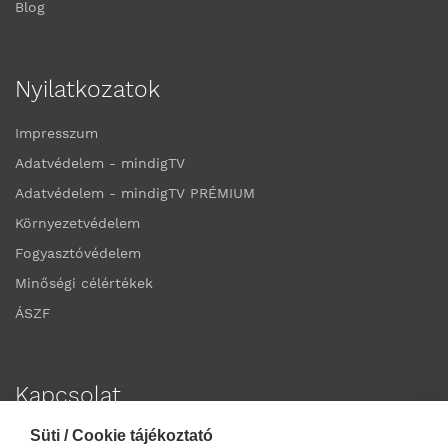
Blog
Nyilatkozatok
Impresszum
Adatvédelem - mindigTV
Adatvédelem - mindigTV PRÉMIUM
Környezetvédelem
Fogyasztóvédelem
Minőségi célértékek
ÁSZF
Kapcsolat
Süti / Cookie tájékoztató
Elérhetőségek