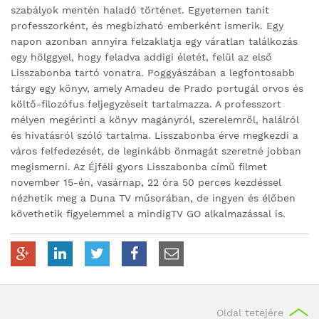
szabályok mentén haladó történet. Egyetemen tanít
professzorként, és megbízható emberként ismerik. Egy
napon azonban annyira felzaklatja egy váratlan találkozás
egy hölggyel, hogy feladva addigi életét, felül az első
Lisszabonba tartó vonatra. Poggyászában a legfontosabb
tárgy egy könyv, amely Amadeu de Prado portugál orvos és
költő-filozófus feljegyzéseit tartalmazza. A professzort
mélyen megérinti a könyv magányról, szerelemről, halálról
és hivatásról szóló tartalma. Lisszabonba érve megkezdi a
város felfedezését, de leginkább önmagát szeretné jobban
megismerni. Az Éjféli gyors Lisszabonba című filmet
november 15-én, vasárnap, 22 óra 50 perces kezdéssel
nézhetik meg a Duna TV műsorában, de ingyen és élőben
követhetik figyelemmel a mindigTV GO alkalmazással is.
Oldal tetejére