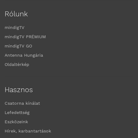
Rólunk
mindigTV
mindigTV PRÉMIUM
mindigTV GO
Antenna Hungária
Oldaltérkép
Hasznos
Csatorna kínálat
Lefedettség
Eszközeink
Hírek, karbantartások