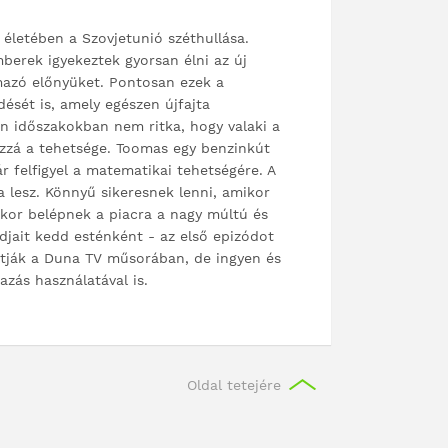
életében a Szovjetunió széthullása.
berek igyekeztek gyorsan élni az új
mazó előnyüket. Pontosan ezek a
sét is, amely egészen újfajta
yen időszakokban nem ritka, hogy valaki a
zzá a tehetsége. Toomas egy benzinkút
 felfigyel a matematikai tehetségére. A
lesz. Könnyű sikeresnek lenni, amikor
ikor belépnek a piacra a nagy múltú és
djait kedd esténként - az első epizódot
atják a Duna TV műsorában, de ingyen és
zás használatával is.
Oldal tetejére