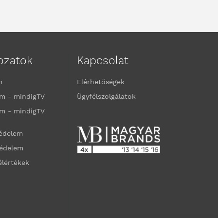
kozatok
Kapcsolat
m
Elérhetőségek
m - mindigTV
Ügyfélszolgálatok
m - mindigTV
védelem
védelem
élértékek