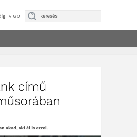
digTV GO
ank című
 műsorában
n akad, aki él is ezzel.