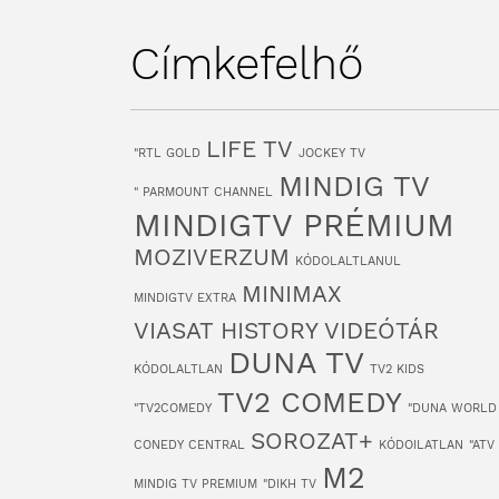
Címkefelhő
LIFE TV
"RTL GOLD
JOCKEY TV
MINDIG TV
" PARMOUNT CHANNEL
MINDIGTV PRÉMIUM
MOZIVERZUM
KÓDOLALTLANUL
MINIMAX
MINDIGTV EXTRA
VIASAT HISTORY
VIDEÓTÁR
DUNA TV
KÓDOLALTLAN
TV2 KIDS
TV2 COMEDY
"TV2COMEDY
"DUNA WORLD
SOROZAT+
CONEDY CENTRAL
KÓDOILATLAN
"ATV
M2
MINDIG TV PREMIUM
"DIKH TV