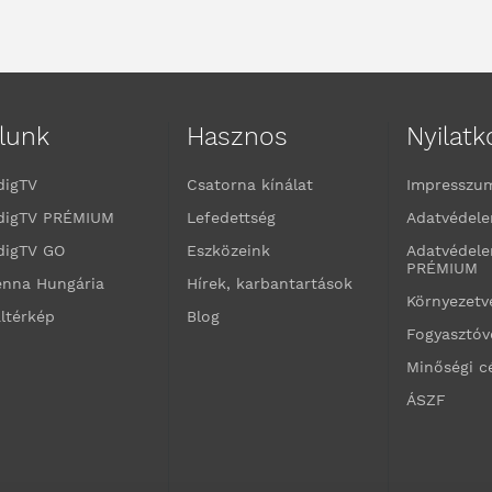
lunk
Hasznos
Nyilat
digTV
Csatorna kínálat
Impresszu
digTV PRÉMIUM
Lefedettség
Adatvédele
digTV GO
Eszközeink
Adatvédele
PRÉMIUM
enna Hungária
Hírek, karbantartások
Környezet
ltérkép
Blog
Fogyasztó
Minőségi c
ÁSZF