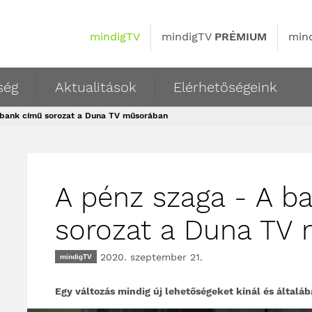
mindigTV
mindigTV
PRÉMIUM
min
ség
Aktualitások
Elérhetőségeink
 bank című sorozat a Duna TV műsorában
A pénz szaga - A b
sorozat a Duna TV
2020. szeptember 21.
mindigTV
Egy változás mindig új lehetőségeket kínál és általába