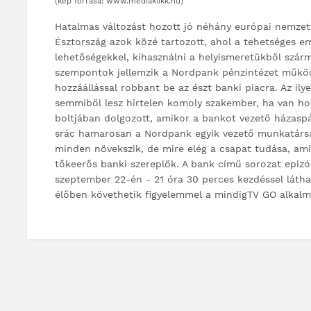
(kép forrása: www.mediaklikk.hu)
Hatalmas változást hozott jó néhány európai nemzet 
Észtország azok közé tartozott, ahol a tehetséges em
lehetőségekkel, kihasználni a helyismeretükből szár
szempontok jellemzik a Nordpank pénzintézet működé
hozzáállással robbant be az észt banki piacra. Az il
semmiből lesz hirtelen komoly szakember, ha van ho
boltjában dolgozott, amikor a bankot vezető házaspár
srác hamarosan a Nordpank egyik vezető munkatársa 
minden növekszik, de mire elég a csapat tudása, am
tőkeerős banki szereplők. A bank című sorozat epizó
szeptember 22-én - 21 óra 30 perces kezdéssel láth
élőben követhetik figyelemmel a mindigTV GO alkalma