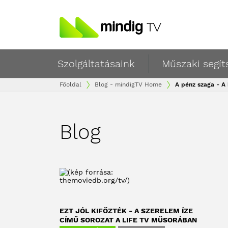
Szolgáltatásaink
Műszaki segít
Főoldal
Blog - mindigTV Home
A pénz szaga - A
Blog
EZT JÓL KIFŐZTÉK - A SZERELEM ÍZE
CÍMŰ SOROZAT A LIFE TV MŰSORÁBAN