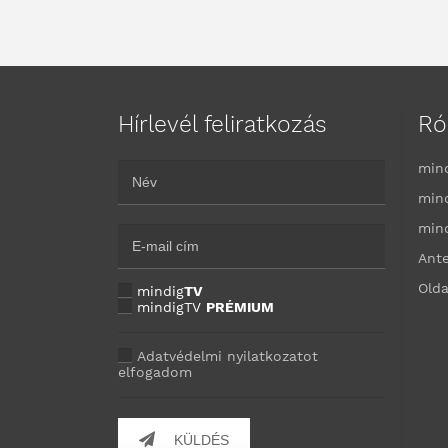
Hírlevél feliratkozás
Ró
min
min
min
Ant
Olda
mindig
TV
mindigTV
PRÉMIUM
Adatvédelmi nyilatkozatot
elfogadom
KÜLDÉS