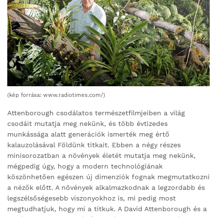
(kép forrása: www.radiotimes.com/)
Attenborough csodálatos természetfilmjeiben a világ
csodáit mutatja meg nekünk, és több évtizedes
munkássága alatt generációk ismerték meg értő
kalauzolásával Földünk titkait. Ebben a négy részes
minisorozatban a növények életét mutatja meg nekünk,
mégpedig úgy, hogy a modern technológiának
köszönhetően egészen új dimenziók fognak megmutatkozni
a nézők előtt. A növények alkalmazkodnak a legzordabb és
legszélsőségesebb viszonyokhoz is, mi pedig most
megtudhatjuk, hogy mi a titkuk. A David Attenborough és a