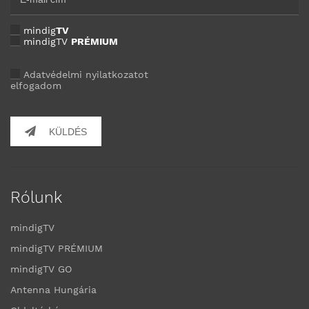
mindig
TV
mindigTV
PRÉMIUM
Adatvédelmi nyilatkozatot
elfogadom
KÜLDÉS
Rólunk
mindigTV
mindigTV PRÉMIUM
mindigTV GO
Antenna Hungária