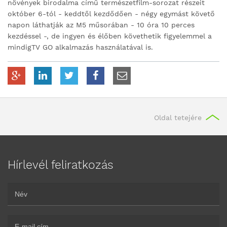
növények birodalma című természetfilm-sorozat részeit
október 6-tól - keddtől kezdődően - négy egymást követő
napon láthatják az M5 műsorában - 10 óra 10 perces
kezdéssel -, de ingyen és élőben követhetik figyelemmel a
mindigTV GO alkalmazás használatával is.
Oldal tetejére
Hírlevél feliratkozás