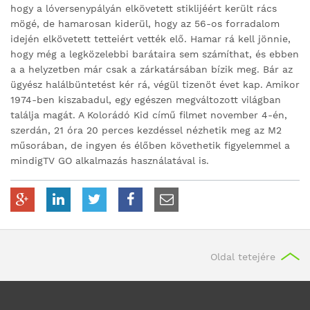
hogy a lóversenypályán elkövetett stiklijéért került rács
mögé, de hamarosan kiderül, hogy az 56-os forradalom
idején elkövetett tetteiért vették elő. Hamar rá kell jönnie,
hogy még a legközelebbi barátaira sem számíthat, és ebben
a a helyzetben már csak a zárkatársában bízik meg. Bár az
ügyész halálbüntetést kér rá, végül tizenöt évet kap. Amikor
1974-ben kiszabadul, egy egészen megváltozott világban
találja magát. A Kolorádó Kid című filmet november 4-én,
szerdán, 21 óra 20 perces kezdéssel nézhetik meg az M2
műsorában, de ingyen és élőben követhetik figyelemmel a
mindigTV GO alkalmazás használatával is.
Oldal tetejére