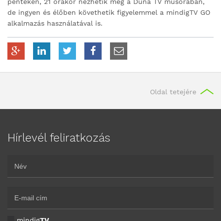
pénteken, 21 órakor nézhetik meg a Duna TV műsorában,
de ingyen és élőben követhetik figyelemmel a mindigTV GO
alkalmazás használatával is.
Oldal tetejére
Hírlevél feliratkozás
mindig
TV