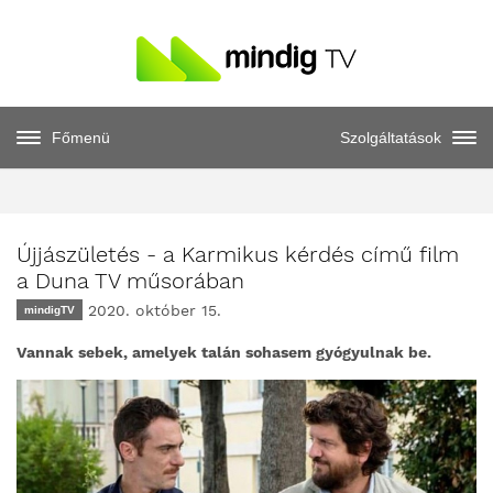
Főmenü
Szolgáltatások
Újjászületés - a Karmikus kérdés című film
a Duna TV műsorában
2020. október 15.
mindigTV
Vannak sebek, amelyek talán sohasem gyógyulnak be.