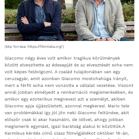
(kép forrása: https://filmitalia.org/)
Giacomo négy éves volt amikor tragikus körülmények
között elveszítette az édesapját és az elvesztését soha nem
volt képes feldolgozni. A család tulajdonában van egy
ceruzagyár, amit azonban Giacomo mostohahúga irányít,
mert a férfit soha nem vonzotta a vállalat vezetése. Viszont
annál jobban elmélyedt a reinkarnáció megismerésében, és
amikor egy ezoterikus megnevezi azt a személyt, akiben
Giacomo apja újjászületett, azonnal megkeresi. Mario tele
van problémákkal így jól jön neki Giacomo feltünése, akit
először csak ki akar használni, de idővel, ahogy jobban
megismerik egymást, igazi barátság alakul ki közöttük.A
Karmikus kérdés című olasz filmvígjátékot október 16-án,