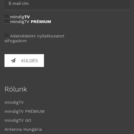
mindig
TV
mindigTV
PRÉMIUM
Adatvédelmi nyilatkozatot
elfogadom
KÜLDÉS
Rólunk
mindigTV
mindigTV PRÉMIUM
mindigTV GO
Antenna Hungária