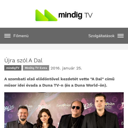
Főmenü
Szolgáltatások
Újra szól A Dal
2016. január 25.
mindigTV
MinDig TV Extra
A szombati első elődöntővel kezdetét vette "A Dal" című
műsor idei évada a Duna TV-n (és a Duna World-ön).