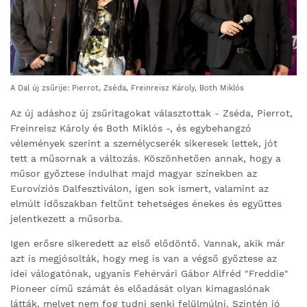
A Dal új zsűrije: Pierrot, Zséda, Freinreisz Károly, Both Miklós
Az új adáshoz új zsűritagokat választottak - Zséda, Pierrot,
Freinreisz Károly és Both Miklós -, és egybehangzó
vélemények szerint a személycserék sikeresek lettek, jót
tett a műsornak a változás. Köszönhetően annak, hogy a
műsor győztese indulhat majd magyar színekben az
Eurovíziós Dalfesztiválon, igen sok ismert, valamint az
elmúlt időszakban feltűnt tehetséges énekes és együttes
jelentkezett a műsorba.
Igen erősre sikeredett az első elődöntő. Vannak, akik már
azt is megjósolták, hogy meg is van a végső győztese az
idei válogatónak, ugyanis Fehérvári Gábor Alfréd "Freddie"
Pioneer című számát és előadását olyan kimagaslónak
látták, melyet nem fog tudni senki felülmúlni. Szintén jó