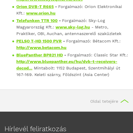
Orion DVB-T R665
-
Forgalmazó: Orion Elektronikai
Kft.:
www.orion.hu
Telefunken TTR 100
-
Forgalmazó: Sky-Log
Magyarország Kft.:
www.sky-log.hu
- Metro,
Praktiker, OBI, Auchan, antennaszerelő szaküzletek
PELSO T-HD 1500 PVR
-
Forgalmazó: Bétacom Kft.:
http://www.betacom.hu
BluePanther BP821 HD
-
Forgalmazó: Classic Star Kft.:
http://www.bluepanther.eu/hu/dvb-t-receivers-
decod...
Mintabolt: 1152 Budapest, Szentmihályi út
167-169. Keleti szárny, Földszint (Asia Center)
Oldal tetejére
Hírlevél feliratkozás