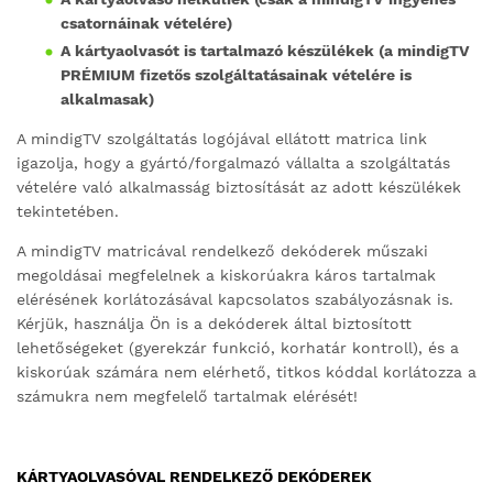
csatornáinak vételére)
A kártyaolvasót is tartalmazó készülékek (a mindigTV
PRÉMIUM fizetős szolgáltatásainak vételére is
alkalmasak)
A mindigTV szolgáltatás logójával ellátott matrica link
igazolja, hogy a gyártó/forgalmazó vállalta a szolgáltatás
vételére való alkalmasság biztosítását az adott készülékek
tekintetében.
A mindigTV matricával rendelkező dekóderek műszaki
megoldásai megfelelnek a kiskorúakra káros tartalmak
elérésének korlátozásával kapcsolatos szabályozásnak is.
Kérjük, használja Ön is a dekóderek által biztosított
lehetőségeket (gyerekzár funkció, korhatár kontroll), és a
kiskorúak számára nem elérhető, titkos kóddal korlátozza a
számukra nem megfelelő tartalmak elérését!
KÁRTYAOLVASÓVAL RENDELKEZŐ DEKÓDEREK