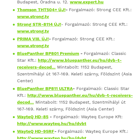
Budapest, Óradna u. 12.
www.expert.hu
Thomson THT504+ ÚJ!
-
Forgalmazó: Strong CEE Kft.:
www.strong.tv
Strong STR-8114 ÚJ!
- Forgalmazó: Strong CEE Kft.:
www.strong.tv
PRIMA VIII. ÚJ!
-
Forgalmazó: Strong CEE Kft.:
www.strong.tv
BluePanther BP801 Premium
-
Forgalmazó: Classic
Star Kft.:
http://www.bluepanther.eu/hu/dvb-t-
receivers-decod...
Mintabolt: 1152 Budapest,
Szentmihályi út 167-169. Keleti szárny, Földszint (Asia
Center)
BluePanther BP811 ULTRA
-
Forgalmazó: Classic Star
Kft.:
http://www.bluepanther.eu/hu/dvb-t-receivers-
decod...
Mintabolt: 1152 Budapest, Szentmihályi út
167-169. Keleti szárny, Földszint (Asia Center)
WayteQ HD-85
-
Forgalmazó: Wayteq Europe Kft:
http://www.wayteq.hu/hu/dvbt
WayteQ HD-95RF
-
Forgalmazó: Wayteq Europe Kft.:
http://www.wayteq.hu/hu/dvbt