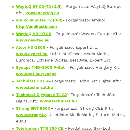
WayteQ 97 CX-T2 (ÚJ!)
- Forgamazó: WayteQ Europe
Kft.,
www.newteq.eu
Amiko Impulse T2 (ÚJ!)
-
Forgalmazó: Amiko:
http://amikostb.com
WayteQ HD-97CX
-
Forgalmazó: Wayteq Europe Kft.:
www.newteq.eu
Alcor HD-2800
-
Forgalmazó: Expert Zrt.:
www.expert.hu
. Üzletlista:Tesco, Media Markt,
Euronics, Extreme Digital, BestByte, Expert Zrt.
Synaps THD-3000 P-Sat
- Forgalmazó: Hungary Kft.:
www.sat.hu/synaps
Technisat HDT 4
-
Forgalmazó: TechniSat Digital Kft.:
www.technisat.hu
Technisat Digyboxx T4 CX
-
For
galmazó: TechniSat
Digital Kft.:
www.technisat.hu
Strong SRT 8903
-
Forgalmazó: Strong CEE Kft.:
www.strong.tv
. Üzletlista: MediaMarkt, Saturn, Metro,
eBolt
Telefunken TTR 300 CE
-
Forgalmazó: Sky-Log