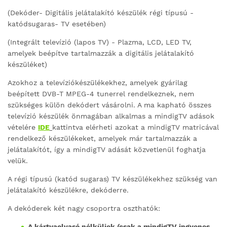
(Dekóder- Digitális jelátalakító készülék régi típusú -
katódsugaras- TV esetében)
(Integrált televízió (lapos TV) - Plazma, LCD, LED TV,
amelyek beépítve tartalmazzák a digitális jelátalakító
készüléket)
Azokhoz a televíziókészülékekhez, amelyek gyárilag
beépített DVB-T MPEG-4 tunerrel rendelkeznek, nem
szükséges külön dekódert vásárolni. A ma kapható összes
televízió készülék önmagában alkalmas a mindigTV adások
vételére
IDE
kattintva elérheti azokat a mindigTV matricával
rendelkező készülékeket, amelyek már tartalmazzák a
jelátalakítót, így a mindigTV adását közvetlenül foghatja
velük.
A régi típusú (katód sugaras) TV készülékekhez szükség van
jelátalakító készülékre, dekóderre.
A dekóderek két nagy csoportra oszthatók:
A kártyaolvasó nélküliek (csak a mindigTV ingyenes