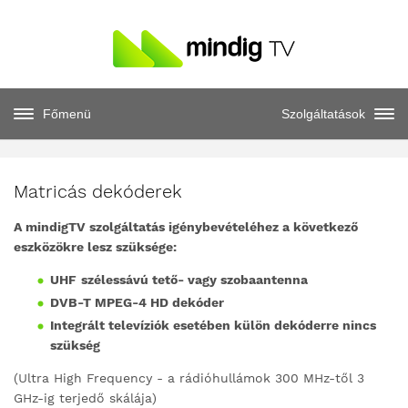
Főmenü
Szolgáltatások
Matricás dekóderek
A mindigTV szolgáltatás igénybevételéhez a következő
eszközökre lesz szüksége:
UHF
szélessávú tető- vagy szobaantenna
DVB-T MPEG-4 HD dekóder
Integrált televíziók esetében külön dekóderre nincs
szükség
(Ultra High Frequency - a rádióhullámok 300 MHz-től 3
GHz-ig terjedő skálája)