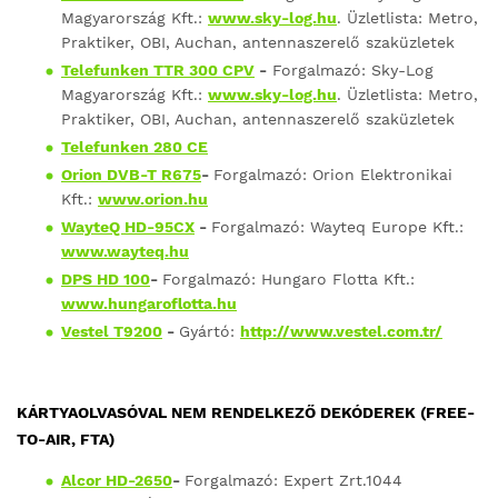
Magyarország Kft.:
www.sky-log.hu
. Üzletlista: Metro,
Praktiker, OBI, Auchan, antennaszerelő szaküzletek
Telefunken TTR 300 CPV
-
Forgalmazó: Sky-Log
Magyarország Kft.:
www.sky-log.hu
. Üzletlista: Metro,
Praktiker, OBI, Auchan, antennaszerelő szaküzletek
Telefunken 280 CE
Orion DVB-T R675
-
Forgalmazó: Orion Elektronikai
Kft.:
www.orion.hu
WayteQ HD-95CX
-
Forgalmazó: Wayteq Europe Kft.:
www.wayteq.hu
DPS HD 100
-
Forgalmazó: Hungaro Flotta Kft.:
www.hungaroflotta.hu
Vestel T9200
-
Gyártó:
http://www.vestel.com.tr/
KÁRTYAOLVASÓVAL NEM RENDELKEZŐ DEKÓDEREK (FREE-
TO-AIR, FTA)
Alcor HD-2650
-
Forgalmazó: Expert Zrt.1044